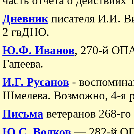
часть отчёта о действиях
Дневник
писателя И.И. В
2 гвДНО.
Ю.Ф. Иванов
, 270-й ОП
Гапеева.
И.Г. Русанов
- воспоминан
Шмелева. Возможно, 4-я 
Письма
ветеранов 268-г
Ю.С. Волков
— 282-й О