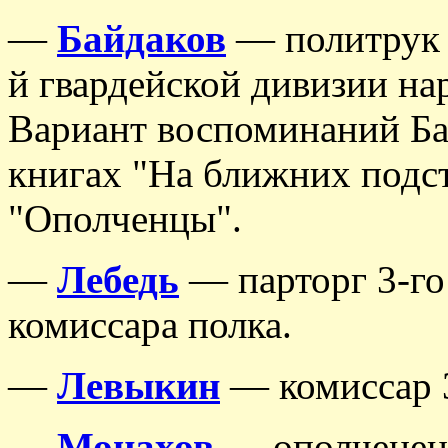
—
Байдаков
— политрук п
й гвардейской дивизии на
Вариант воспоминаний Ба
книгах "На ближних подс
"Ополченцы".
—
Лебедь
— парторг 3-го 
комиссара полка.
—
Левыкин
— комиссар 3
—
Монахов
— ополченец, 