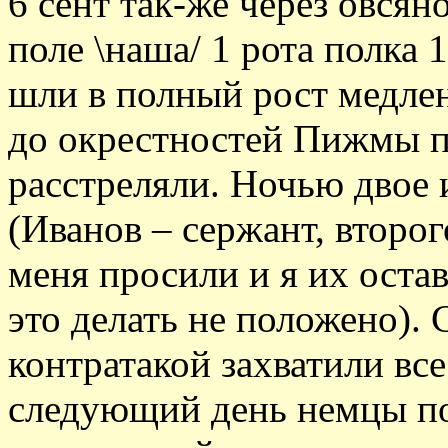
6 сент так-же через овсян
поле \наша/ 1 рота полка 
шли в полный рост медле
до окрестностей Пижмы 
расстреляли. Ночью двое 
(Иванов – сержант, второ
меня просили и я их остав
это делать не положено). 
контратакой захватили все
следующий день немцы по