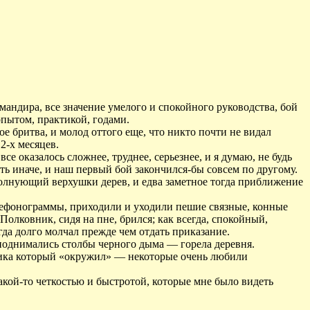
андира, все значение умелого и спокойного руководства, бой
опытом, практикой, годами.
 бритва, и молод оттого еще, что никто почти не видал
2-х месяцев.
се оказалось сложнее, труднее, серьезнее, и я думаю, не будь
ь иначе, и наш первый бой закончился-бы совсем по другому.
волнующий верхушки дерев, и едва заметное тогда приближение
елефонограммы, приходили и уходили пешие связные, конные
Полковник, сидя на пне, брился; как всегда, спокойный,
да долго молчал прежде чем отдать приказание.
 поднимались столбы черного дыма — горела деревня.
ика который «окружил» — некоторые очень любили
акой-то четкостью и быстротой, которые мне было видеть