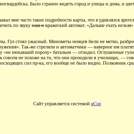
гвардейска. Было странно видеть город и улицы и дома, и цвет
азывал мне часто такие подробности карты, что я удивлялся зрит
личить по звуку
наш и
вражеский автомат. «Дальше ехать нельзя
лы. Гул стоял ужасный. Минометы немцев били не метко, разбро
окружения». Так-же стреляли и автоматчики — наверное им платят
зу «не нюхавший пороху» батальон — отходил. Оглушенные гулом
ь совсем не похоже на то, что они проходили в училищах, — сов
осходящих сил пр-ка, его вообще не было видно. Полковник сраз
Сайт управляется системой
uCoz