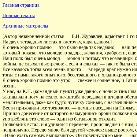
Главная страница
Полные тексты
Архивные материалы
[Автор незаконченной статьи — Б.Н. Журавлев, адъютант 1-го 
На двух тетрадных листах в клеточку, карандашом.]
Я очень хорошо помню — это было ведь так недавно — наш пер
который показал что молодого задора, желания, храбрости, ещ
Наш полк был очень молод — молод и потому что командиры был
войны, не слыхал выстрелов; а если и слыхал — так то была стр
Все казалось тогда всем очень просто — впереди враг нужно идт
тогда с нами такого опытного, бесстрашного и хладнокровного
Я очень хорошо помню это утро — свежее и солнечное, и Гатч
осени.
У нас, на К.П. (командный пункт) уже давно, с ночи жизнь ш
закидывали ногу на седло, нач.штаба передавал в штадив обста
медлительный, даже как будто чуточку сонный, с насмешливым 
Вести приходили все тревожнее — немцы наседали на Пижму. Гу
Пришло донесение от которого нахмурились брови полковник
употреблять это слово — один из батальонов отходит.
Полковник встал, и я удивился перемене, происшедшей с ним; 
непривычно. Передо мною был другой человек: выше ростом, 
«Надо ехать самому, выправлять». Он повернулся ко мне — «