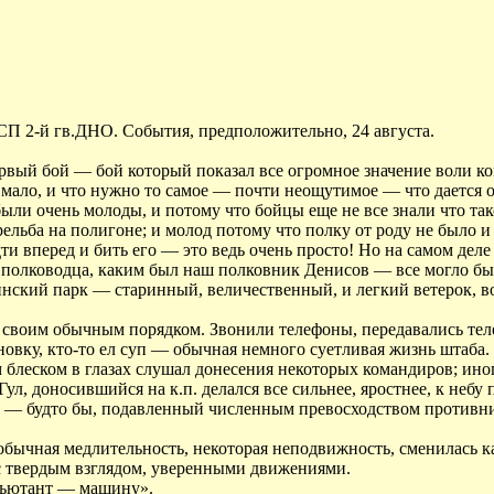
СП 2-й гв.ДНО. События, предположительно, 24 августа.
вый бой — бой который показал все огромное значение воли ком
е мало, и что нужно то самое — почти неощутимое — что дается 
и очень молоды, и потому что бойцы еще не все знали что такое
ельба на полигоне; и молод потому что полку от роду не было и 
и вперед и бить его — это ведь очень просто! Но на самом деле в
 полководца, каким был наш полковник Денисов — все могло быт
инский парк — старинный, величественный, и легкий ветерок, 
ла своим обычным порядком. Звонили телефоны, передавались т
новку, кто-то ел суп — обычная немного суетливая жизнь штаба. 
блеском в глазах слушал донесения некоторых командиров; иног
л, доносившийся на к.п. делался все сильнее, яростнее, к небу
а — будто бы, подавленный численным превосходством противн
обычная медлительность, некоторая неподвижность, сменилась к
с твердым взглядом, уверенными движениями.
адъютант — машину».