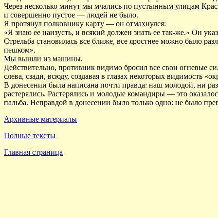
Через несколько минут мы мчались по пустынным улицам Красно
и совершенно пустое — людей не было.
Я протянул полковнику карту — он отмахнулся:
«Я знаю ее наизусть, и всякий должен знать ее так-же.» Он ук
Стрельба становилась все ближе, все яростнее можно было раз
пешком».
Мы вышли из машины.
Действительно, противник видимо бросил все свои огневые си
слева, сзади, всюду, создавая в глазах некоторых видимость «
В донесении была написана почти правда: наш молодой, ни ра
растерялись. Растерялись и молодые командиры — это оказалос
пальба. Неправдой в донесении было только одно: не было прев
Архивные материалы
Полные тексты
Главная страница