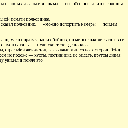
ы на окнах и ларьки и вокзал — все обычное залитое солнцем
ельной памяти полковника.
» сказал полковник, — «можно испортить камеры — пойдем
сано, мало поражая наших бойцов; но мины ложились справа и
 с пустых гильз — пули свистели где попало.
, стрельбой автоматов, разрывами мин со всех сторон, бойцы
сем не похоже — кусты, противника не видать, кругом дикая
у увидел и понял это.