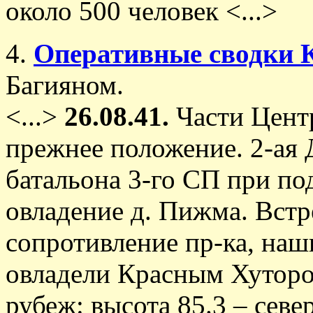
около 500 человек <...>
4.
Оперативные сводки 
Багияном.
<...>
26.08.41.
Части Цент
прежнее положение. 2-ая
батальона 3-го СП при по
овладение д. Пижма. Встр
сопротивление пр-ка, наш
овладели Красным Хуторо
рубеж: высота 85.3 – сев