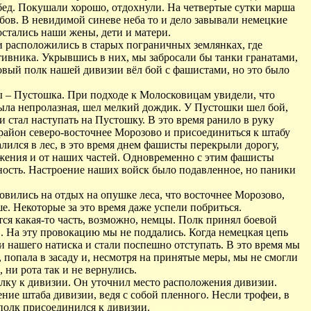
бед. Покушали хорошо, отдохнули. На четвертые сутки марша
бов. В невидимой синеве неба то и дело завывали немецкие
остались наши жены, дети и матери.
и расположились в старых пограничных землянках, где
тивника. Укрывшись в них, мы забросали бы танки гранатами,
овый полк нашей дивизии вёл бой с фашистами, но это было
ы – Пустошка. При подходе к Молосковицам увидели, что
была непролазная, шел мелкий дождик. У Пустошки шел бой,
стал наступать на Пустошку. В это время ранило в руку
 район северо-восточнее Морозово и присоединиться к штабу
лился в лес, в это время днем фашисты перекрыли дорогу,
бжения и от наших частей. Одновременно с этим фашисты
ность. Настроение наших войск было подавленное, но паники
овились на отдых на опушке леса, что восточнее Морозово,
е. Некоторые за это время даже успели побриться.
тся какая-то часть, возможно, немцы. Полк принял боевой
". На эту провокацию мы не поддались. Когда немецкая цепь
 нашего натиска и стали поспешно отступать. В это время мы
 попала в засаду и, несмотря на принятые меры, мы не смогли
ни рота так и не вернулись.
олку к дивизии. Он уточнил место расположения дивизии.
ие штаба дивизии, ведя с собой пленного. Несли трофеи, в
 полк присоединился к дивизии.
centralsector.narod.ru