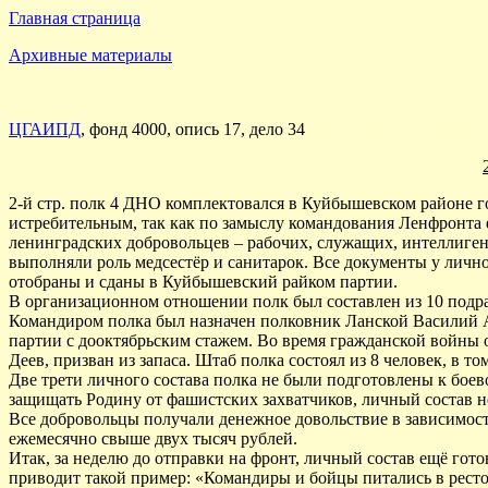
Главная страница
Архивные материалы
ЦГАИПД
, фонд 4000, опись 17, дело 34
2-й стр. полк 4 ДНО комплектовался в Куйбышевском районе го
истребительным, так как по замыслу командования Ленфронта 
ленинградских добровольцев – рабочих, служащих, интеллиген
выполняли роль медсестёр и санитарок. Все документы у лично
отобраны и сданы в Куйбышевский райком партии.
В организационном отношении полк был составлен из 10 подра
Командиром полка был назначен полковник Ланской Василий А
партии с дооктябрьским стажем. Во время гражданской войны 
Деев, призван из запаса. Штаб полка состоял из 8 человек, в т
Две трети личного состава полка не были подготовлены к боев
защищать Родину от фашистских захватчиков, личный состав не
Все добровольцы получали денежное довольствие в зависимост
ежемесячно свыше двух тысяч рублей.
Итак, за неделю до отправки на фронт, личный состав ещё гот
приводит такой пример: «Командиры и бойцы питались в ресто