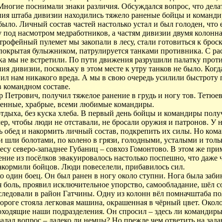
ногие поснимали знаки различия. Обсуждался вопрос, что делат
ния штаба дивизии находились тяжело раненые бойцы и команди
ыло. Личный состав частей настолько устал и был голоден, что е
 под насмотром медработников, а частям дивизии двумя колонн
рофейный пулемет мы закопали в лесу, стали готовиться к броск
покрытая булыжником, патрулируется танками противника. С рас
ка мы не встретили. По пути движения разрушили палатку проти
я дивизии, поскольку в этом месте к утру танков не было. Когд
ил нам никакого вреда. А мы в свою очередь усилили быстроту
в командном составе.
 Петрович, получил тяжелое ранение в грудь и ногу тов. Тетюе
енные, храбрые, всеми любимые командиры.
отдыха, без куска хлеба. В первый день бойцы и командиры пол
ер, чтобы люди не отставали, не бросали оружия и патронов. У 
 обед и накормить личный состав, подкрепить их силы. Но кома
и шли болотами, по колено в грязи, голодными, усталыми и толь
лесу северо-западнее Губаниц – совхоз Гомонтово. В этом же пр
ние из посёлков эвакуировалось настолько поспешно, что даже ч
накормили бойцов. Люди повеселели, прибавилось сил.
 один боец. Он был ранен в ногу около ступни. Нога была заби
я боль, проявил исключительное упорство, самообладание, шёл со
 следовали в район Гатчины. Одну из колонн вёл помначштаба п
ороге стояла легковая машина, окрашенная в чёрный цвет. Окол
роходящие наши подразделения. Он спросил – здесь ли командир
задал вопрос – далеко ли немцы? Но прежде чем ответить на зад