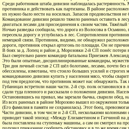
Среди работников штаба дивизии наблюдалась растерянность. М
противника и действовать как партизаны. В районе расположе
их нужно было нести на носилках. Запасов продовольствия не б
Командование дивизии решило тяжело раненых оставить в лесу
двигаться лесами для присоединения к своим частям. Тяжёлый т
Ночью разведка сообщила, что дорога из Волосова в Осьмино, 
пересекла дорогу и углубилась в лес. Сопротивления противни
немецкой связи. Противник, видимо, не обнаружил расположени
дороги, противник открыл артогонь по площади. Он не причин
В боях за д. Лопец и район д. Морозовки 2-й СП понёс потери 
Был смертельно ранен командир батальона Приезжев Александр
Это были опытные, дисциплинированные командиры, мужеств
Три дня личный состав 2 СП шёл болотами, лесами, почти без 
обессилены, измотаны, что стоило больших усилий и строгих м
командованию дивизии купить у населения мясо, чтобы сварить
под тем предлогом, что противник может нас обнаружить. Так 
Губаницах встретили наши части. 2-й стр. полк остановился в 
сдали туда пленного и рассказали о положении дивизии. Населе
Остановившись на привал, мы зарезали бычка, сварили обед, 
Из всех раненых в районе Морозово вышел из окружения только
(Его фамилия в памяти не сохранилась). Этот боец, превозмога
Части дивизии, в том числе и 2-й СП, несколькими колоннами
приводит такой эпизод: «Между Елизаветином и Гатчиной на д
была поставлена на ступеньку машины, а сам он смотрел на п
получил приказание сообщить обстановку и в то же время сам 