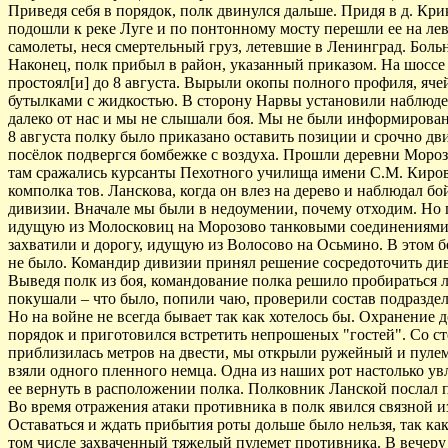
Приведя себя в порядок, полк двинулся дальше. Придя в д. К
подошли к реке Луге и по понтонному мосту перешли ее на ле
самолеты, неся смертельный груз, летевшие в Ленинград. Боль
Наконец, полк прибыл в район, указанный приказом. На шоссе
простоял[и] до 8 августа. Вырыли окопы полного профиля, яче
бутылками с жидкостью. В сторону Нарвы установили наблюден
далеко от нас и мы не слышали боя. Мы не были информирован
8 августа полку было приказано оставить позиции и срочно 
посёлок подвергся бомбежке с воздуха. Прошли деревни Мороз
там сражались курсанты Пехотного училища имени С.М. Кирова
комполка тов. Ланскова, когда он влез на дерево и наблюдал 
дивизии. Вначале мы были в недоумении, почему отходим. Но п
идущую из Молосковиц на Морозово танковыми соединениями и
захватили и дорогу, идущую из Волосово на Осьмино. В этом 
не было. Командир дивизии принял решение сосредоточить див
Выведя полк из боя, командование полка решило пробираться л
покушали – что было, попили чаю, проверили состав подраздел
Но на войне не всегда бывает так как хотелось бы. Охранение 
порядок и приготовился встретить непрошеных "гостей". Со ст
приблизилась метров на двести, мы открыли ружейный и пулем
взяли одного пленного немца. Одна из наших рот настолько увл
ее вернуть в расположении полка. Полковник Ланской послал п
Во время отражения атаки противника в полк явился связной 
Оставаться и ждать прибытия роты дольше было нельзя, так ка
том числе захваченный тяжелый пулемет противника. В вечеру 