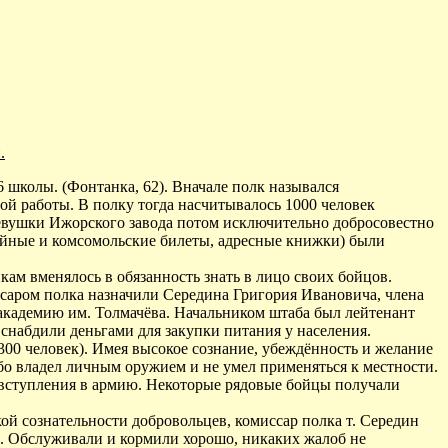
.
 школы. (Фонтанка, 62). Вначале полк назывался
ой работы. В полку тогда насчитывалось 1000 человек
Девушки Ижорского завода потом исключительно добросовестно
тийные и комсомольские билеты, адресные книжки) были
ам вменялось в обязанность знать в лицо своих бойцов.
аром полка назначили Середина Григория Ивановича, члена
академию им. Толмачёва. Начальником штаба был лейтенант
, снабдили деньгами для закупки питания у населения.
300 человек). Имея высокое сознание, убеждённость и желание
бо владел личным оружием и не умел применяться к местности.
о вступления в армию. Некоторые рядовые бойцы получали
ой сознательности добровольцев, комиссар полка т. Середин
». Обслуживали и кормили хорошо, никаких жалоб не