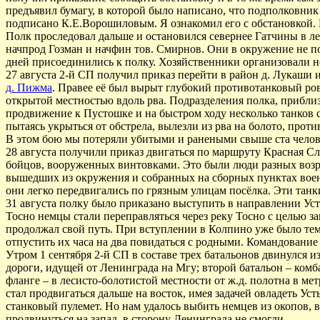
предъявил бумагу, в которой было написано, что подполковн
подписано К.Е.Ворошиловым. Я ознакомил его с обстановкой.
Полк проследовал дальше и остановился севернее Гатчины в ле
начпрод Гозман и начфин тов. Смирнов. Они в окружение не поп
дней присоединились к полку. Хозяйственники организовали 
27 августа 2-й СП получил приказ перейти в район д. Лукаши 
д. Пижма
. Правее её был вырыт глубокий противотанковый ров
открытой местностью вдоль рва. Подразделения полка, приблиз
продвижение к Пустошке и на быстром ходу несколько танков 
пытаясь укрыться от обстрела, вылезли из рва на болото, прот
В этом бою мы потеряли убитыми и ранеными свыше ста челове
28 августа получили приказ двигаться по маршруту Красная С
бойцов, вооруженных винтовками. Это были люди разных возра
вышедших из окружения и собранных на сборных пунктах воен
они легко передвигались по грязным улицам посёлка. Эти тан
31 августа полку было приказано выступить в направлении Усть
Тосно немцы стали переправляться через реку Тосно с целью 
продолжал свой путь. При вступлении в Колпино уже было тем
отпустить их часа на два повидаться с родными. Командование 
Утром 1 сентября 2-й СП в составе трех батальонов двинулся и
дороги, идущей от Ленинграда на Мгу; второй батальон – комб
фланге – в лесисто-болотистой местности от ж.д. полотна в ме
стал продвигаться дальше на восток, имея задачей овладеть Уст
станковый пулемет. Но нам удалось выбить немцев из окопов, 
продвинуться на запад, в сторону Ленинграда не смогли.