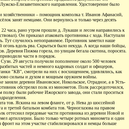
 Лужско-Елизаветинского направления. Удостоверение было
аши хозяйственники – помощник комполка т. Иванов Афанасий,
сёлок занят немцами. Они вернулись и только через десять
 22 часа, рано утром прошли д. Лукаши и лесом направились к
твовал). Он приказал атаковать противника с хода. Наступали
ять. Тут случилось непоправимое. Противник заметил наше
 огонь вдоль рва. Скрыться было некуда. А когда наши бойцы,
ов. Деревня Пижма горела, по улицам бегала скотина, поросята.
приводили части в порядок.
Сузи. 29 августа получили пополнение около 500 человек
разбитых частей и немного кадровых солдат и офицеров,
нки "КВ", смотрели на них с восхищением, удивлялись, как
здорово сильны и духом и мощным оружием войны.
е заняли деревни Ивановское, Никольское, Отрадное, а в Усть-
отивник обстрелял полк из минометов. Полк рассредоточился,
м полку были рабочие Ижорского завода, они стали проситься
одразделения.
та тов. Яскина на левом фланге, от р. Нева до шоссейной
а и третий батальон комбата тов. Черноглазова на правом
 полк оттеснил передовые части противника из деревни Новой и
не имел артиллерии. Было только четыре ротных миномета и один
ня фронт на этом участке стабилизировался и немцы больше