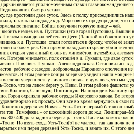
ик Дарьин является уполномоченным ставки главнокомандующего
 Подполковник быстро уехал».
су, где простояли двое суток. Здесь к полку присоединились н
али, так как на подходе к д. Морозово их предупредили, что по
нормальное питание. Бойцы получили горячую пищу – чай.
и выбить немцев из д. Пустошки (это вторая Пустошка). Вышли в
. Полком командовал лейтенант Деев (Ланской по болезни отсутс
ившись к д. Пустошка, стали готовиться к броску, чтобы её зан
стали по бокам рва. Они прямой наводкой открыли убийственный
ивник открыл ураганный огонь из миномётов, пулемётов, автомат
к. Потеряв миномёты, полк отошёл в д. Лукаши, где двое суток 
лавянка–Павловск–Пушкин–Александровская. Остановились в д. 
стов, рабочие с заводов, добровольцы Народного ополчения из 
коматов. В этом районе бойцы впервые увидели наши мощные та
ки вселили уверенность у личного состава и думалось, что мы 
-Тосно, что на левом берегу р. Невы. В этом районе фашисты уж
занять Колпино, Саперную, Понтонную. На подходе к Колпину пр
но. Город охраняли рабочие отряды Ижорского завода. Во второ
удовлетворило их просьбу. Они все во-время вернулись в свои п
з Колпино к деревням Новая – Усть-Тосно: первый батальон комба
ата тов. Тимофеева – от шоссейной дороги до ж.д. Ленинград–Мг
трах 300-400 до западного берега р. Тосно. После короткого боя
ь-Тосно. Но взять схода Усть-Тосн[о] не удалось, так как полк 
вырытых ими перед деревней Усть-Тосно, и занять их. С этого д