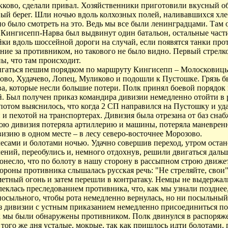
рикково, сделали привал. Хозяйственники приготовили вкусный о
вый берег. Шли ночью вдоль колхозных полей, наливавшихся хле
но было смотреть на это. Ведь мы все были ленинградцами. Там 
 Кингисепп-Нарва был выдвинут один батальон, остальные част
йки вдоль шоссейной дороги на случай, если появятся танки про
ие за противником, но такового не было видно. Первый стрелк
ы, что там происходит.
centralsector.narod.ru
двигаться пешим порядком по маршруту Кингисепп – Молосковиц
ово, Худачево, Лопец, Муликово и подошли к Пустошке. Грязь 
, которые несли большие потери. Полк принял боевой порядок и 
бой. Был получен приказ командира дивизии немедленно отойти в
отом выяснилось, что когда 2 СП направился на Пустошку и уда
 пехотой на транспортерах. Дивизия была отрезана от баз сна
бою дивизия потеряла артиллерию и машины, потеряла маневрен
изию в одном месте – в лесу северо-восточнее Морозово.
есами и болотами ночью. Удачно совершив переход, утром остан
ений, переобулись и, немного отдохнув, решили двигаться дальш
донесло, что по болоту в нашу сторону в рассыпном строю движе
ороны противника слышалась русская речь: "Не стреляйте, свои
етный огонь и затем перешли в контратаку. Немцы не выдержали
еклась преследованием противника, что, как мы узнали позднее,
осыльного, чтобы рота немедленно вернулась, но ни посыльный, 
из дивизии с устным приказанием немедленно присоединиться п
к мы были обнаружены противником. Полк двинулся в распоряжен
того же дня усталые, мокрые, так как пришлось идти болотами,