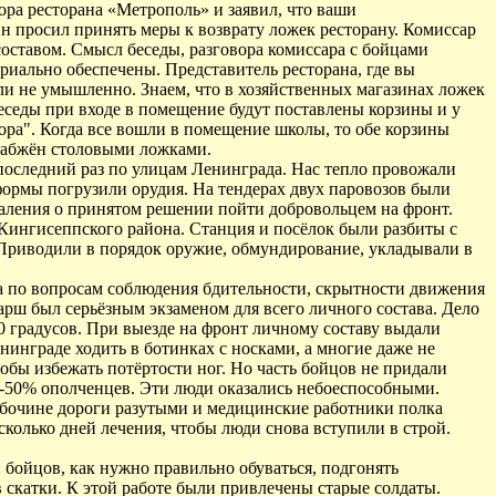
ора ресторана «Метрополь» и заявил, что ваши
н просил принять меры к возврату ложек ресторану. Комиссар
оставом. Смысл беседы, разговора комиссара с бойцами
ериально обеспечены. Представитель ресторана, где вы
али не умышленно. Знаем, что в хозяйственных магазинах ложек
беседы при входе в помещение будут поставлены корзины и у
зора". Когда все вошли в помещение школы, то обе корзины
снабжён столовыми ложками.
последний раз по улицам Ленинграда. Нас тепло провожали
формы погрузили орудия. На тендерах двух паровозов были
жаления о принятом решении пойти добровольцем на фронт.
Кингисеппского района. Станция и посёлок были разбиты с
. Приводили в порядок оружие, обмундирование, укладывали в
а по вопросам соблюдения бдительности, скрытности движения
арш был серьёзным экзаменом для всего личного состава. Дело
0 градусов. При выезде на фронт личному составу выдали
нграде ходить в ботинках с носками, а многие даже не
обы избежать потёртости ног. Но часть бойцов не придали
 40-50% ополченцев. Эти люди оказались небоеспособными.
 обочине дороги разутыми и медицинские работники полка
колько дней лечения, чтобы люди снова вступили в строй.
и бойцов, как нужно правильно обуваться, подгонять
 скатки. К этой работе были привлечены старые солдаты.