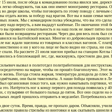
 15 июля, после обеда к командованию полка явился зам. директ
 легко обнаружить, так как они имеют монограмму ресторана. О
 во дворе школы, чтобы поговорить по этому поводу с личным с
вы отдать жизнь за победу над врагом. Все вы и ваши семьи мат
оловых ложек. Мы с командиром полка убеждены, что вы это сдел
рану надо вернуть, а вам выдадут казённые. По окончании этой 
что вы проявите сознательность и на наш полк не ляжет пятно по
ки были возвращены ресторанам. Через два дня весь полк был 
авился на Балтийский вокзал. Многие из добровольцев прошли 
але нас ждали эшелоны из товарных и классных вагонов. С плат
инственно и ни у кого на лице не было видно ни страха, ни со
е спали. На рассвете 21 июля эшелон прибыл на станцию Котлы 
вились в близлежащий лес, где, маскируясь, простояли два дня
сильевич вызвал в политотдел политработников для инструктаж
сосредоточено на марше, чтобы он прошёл благополучно. Этот м
ю жизнь. Погода стояла жаркая, температура доходила до плюс 3
дмётками, они были тяжеловаты. А наши бойцы привыкли в Лени
был организован показ того, как нужно наматывать портянки, чт
за это. Натёртость ног к концу первого дня похода появилась у
и, с пузырями от большого пальца до пяток. Все они сидели на
ьных людей пришлось отправить в медсанбат. Потребовалось нес
 двое суток. Время, правда, не пропало даром. Объясняли, учил
ясняли правила стрельбы из винтовки и как скатывать шинели в