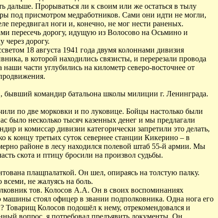
ь дальше. Прорываться ли к своим или же остаться в тылу
ры под присмотром медработников. Сами они идти не могли,
ле передвигал ноги и, конечно, не мог нести раненых.
ами пересечь дорогу, идущую из Волосово на Осьмино и
у через дорогу.
светом 18 августа 1941 года двумя колоннами дивизия
вника, в которой находились связисты, и перерезали провода
а наши части углубились на километр северо-восточнее от
 продвижения.
в, бывший командир батальона школы милиции г. Ленинграда.
учили по две морковки и по луковице. Бойцы настолько были
нас было несколько тысяч казенных денег и мы предлагали
ндир и комиссар дивизии категорически запретили это делать,
ко к концу третьих суток севернее станции Кикерино – в
имерно районе в лесу находился полевой штаб 55-й армии. Мы
асть скота и птицу бросили на произвол судьбы.
нтована плащпалаткой. Он шел, опираясь на толстую палку.
 всеми, не жалуясь на боль.
олковник тов. Колосов А.А. Он в своих воспоминаниях
о машины стоял офицер в звании подполковника. Одна нога его
ы? Товарищ Колосов подошёл к нему, отрекомендовался и
анный вопрос, я потребовал предъявить документы. Он