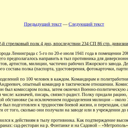
Предыдущий текст
—
Следующий текст
2-й стрелковый полк 4 дно, впоследствии 234 СП 86 стр. дивизии
рода Ленинграда с 5-го по 20-е июля 1941 года в помещении 206
его предполагалось направить в тыл противника для диверсионн
тов, артистов, милиции, частично рабочих Ижорского завода. 
го состава полка (паспорта, удостоверения, фотокарточки, пар
зделений по 100 человек в каждом. Командирам и политработник
ндреевич, опытный командир в тактическом отношении. Комисс
он был комиссаром полка, затем окончил Военно-политическую 
ом числе: казначей, писарь, связист-радист. Полку придали рацию
ой обстановке (за исключением подразделения милиции – около 
 был подготовлен к трудностям боевой жизни, и переходам, сла
и от того, сколько они получали на заводе или в учреждении д
овился к действиям в тылу противника. Как подтверждение высок
ранах: сад-ресторан на р. Фонтанке и на Садовой – «Метрополь