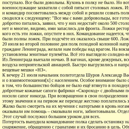
поступало. Все были довольны. Кухонь в полку не было. Но вот
военнослужащие захватили с собой пятьсот столовых ложек. Их
и командир посоветовались между собой и решили созвать полк
сводился к следующему: "Все мы с вами добровольцы, все гото
добротно питались, заявил, что у них недостаёт около 500 ст
нет и многие, видимо, ими запаслись для фронта. Ложки ресто
кого есть эти ложки, опустите в них. Командование надеется, 
были полны ложек. При подсчёте их оказалось свыше 600. Лож
20 июля во второй половине дня полк походной колонной напр
граждане Ленинграда, желали нам победы над врагом. На вокз
установлены зенитные пулемёты. Всё это выглядело солидно-во
Из Ленинграда выехали ночью. В вагонах, кроме дежурных, вс
воздуха неприятельской авиацией. Быстро выгрузились и напра
вещевые мешки «НЗ».
К вечеру 21 июля начальник политотдела Шуров Александр Ва
и о взаимоотношения[х] с населением. Особое внимание было 
в том, что большинство бойцов не было ещё втянуто в походну
добротные кожаные сапоги фабрики «Скороход» с двойными по
носили сапог никогда. При возвращении в свои полразделения 
этому значения и на первом же переходе жестоко поплатились 
Жалко было смотреть на их мучения с натертыми в кровь ногам
оказывали им помощь – смазывали ноги, забинтовывали. Отдел
Этот случай послужил большим уроком для всех.
Потертость вынудила командование полка сделать остановку на
снаряжение, обращению с гранатами и их бросанию в цель. Объ