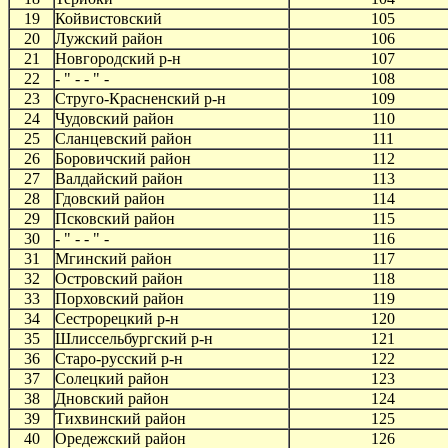
19
Койвистовский
105
20
Лужский район
106
21
Новгородский р-н
107
22
- " - - " -
108
23
Струго-Красненский р-н
109
24
Чудовский район
110
25
Сланцевский район
111
26
Боровичский район
112
27
Валдайский район
113
28
Гдовский район
114
29
Псковский район
115
30
- " - - " -
116
31
Мгинский район
117
32
Островский район
118
33
Порховский район
119
34
Сестрорецкий р-н
120
35
Шлиссельбургский р-н
121
36
Старо-русский р-н
122
37
Солецкий район
123
38
Дновский район
124
39
Тихвинский район
125
40
Оредежский район
126