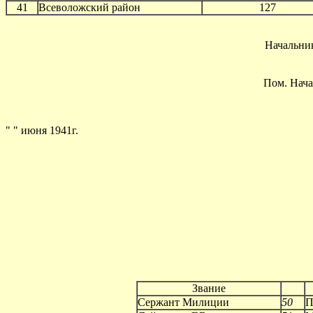
41
Всеволожский район
127
Начальни
Пом. Нача
" " июня 1941г.
Звание
Сержант Милиции
50
П