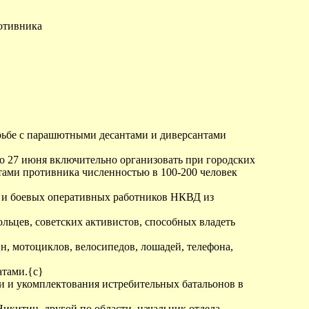
отивника
рьбе с парашютными десантами и диверсантами
до 27 июня включительно организовать при городских
ами противника численностью в 100-200 человек
ых и боевых оперативных работников НКВД из
льцев, советских активистов, способных владеть
н, мотоциклов, велосипедов, лошадей, телефона,
атами.{c}
и и укомплектования истребительных батальонов в
Никитин, другой по области, начальник отдела