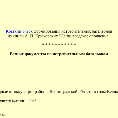
Краткий очерк
формирования истребительных батальонов
из книги А. П. Крюковских "Ленинградское ополчение"
* * *
* * * * * * * *
Разные документы по истребительным батальонам
ные от оккупации районы Ленинградской области в годы Велико
Дмитрий Буланин". - 2007
ик.