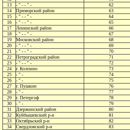
13
- " - - " -
62
14
Приморский район
63
15
- " - - " -
64
16
- " - - " -
65
17
Ленинский район
66
18
- " - - " -
67
19
Московский район
68
20
- " - - " -
69
21
- " - - " -
70
22
Петроградский район
71
23
- " - - " -
72
24
г. Колпино
73
25
- " -
74
26
- " -
75
27
г. Пушкин
76
28
- " -
77
29
г. Петергоф
78
30
- " -
79
31
Дзержинский район
80
32
Куйбышевский р-н
81
33
Октябрьский р-н
82
34
Свердловский р-н
83