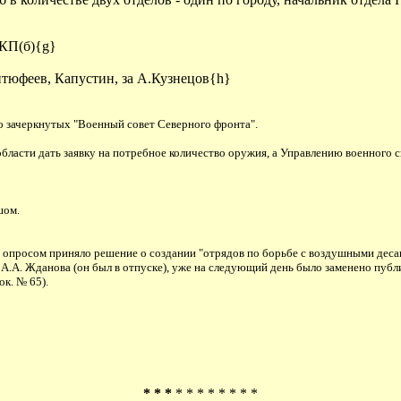
ВКП(б){g}
тюфеев, Капустин, за А.Кузнецов{h}
о зачеркнутых "Военный совет Северного фронта".
бласти дать заявку на потребное количество оружия, а Управлению военного с
шом.
ма опросом приняло решение о создании "отрядов по борьбе с воздушными десант
з А.А. Жданова (он был в отпуске), уже на следующий день было заменено пуб
к. № 65).
* * *
* * * * * * * *