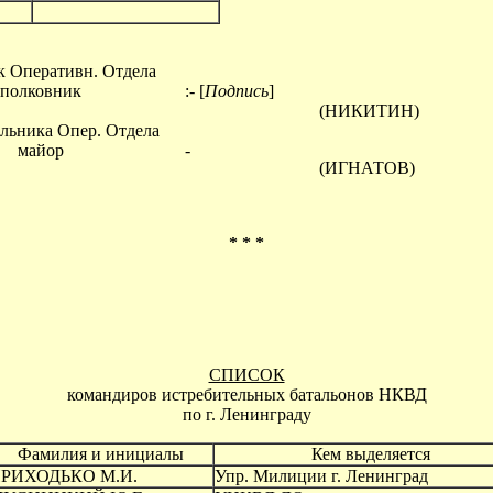
к Оперативн. Отдела
полковник
:- [
Подпись
]
(НИКИТИН)
льника Опер. Отдела
майор
-
(ИГНАТОВ)
* * *
СПИСОК
командиров истребительных батальонов НКВД
по г. Ленинграду
Фамилия и инициалы
Кем выделяется
РИХОДЬКО М.И.
Упр. Милиции г. Ленинград