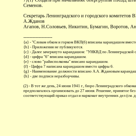
Семенов.
Секретарь Ленинградского и городского комитетов 
А.Жданов
Агапов, Н.Соловьев, Никитин, Бумагин, Воротов, Ан
-------------------
{a} - "Словам обком и горком ВКП(б) вписаны карандашом вмест
{b} - Приложения не публикуются.
{c} - Далее зачеркнуто карандашом: "УНКВД по Ленинградской о
{d} - цифра "6" вписана карандашом.
{e} - слово "райисполкомы" вписано карандашом.
{f} - Цифра 7 написана карандашом вместо цифры 6.
{g} - Наименование должности вписано А.А. Ждановым каранда
{h} - две подписи неразборчивы.
(2) - В тот же день, 24 июня 1941 г., бюро Ленинградского обко
предполагалось организовать до 27 июня. Решение, принятое бе
соответствующий приказ отдал и наркомат внутренних дел (см. до