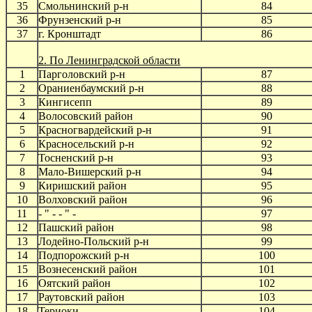
35
Смольнинский р-н
84
36
Фрунзенский р-н
85
37
г. Кронштадт
86
2. По Ленинградской области
1
Парголовский р-н
87
2
Ораниенбаумский р-н
88
3
Кингисепп
89
4
Волосовский район
90
5
Красногвардейский р-н
91
6
Красносельский р-н
92
7
Тосненский р-н
93
8
Мало-Вишерский р-н
94
9
Киришский район
95
10
Волховский район
96
11
- " - - " -
97
12
Пашский район
98
13
Лодейно-Польский р-н
99
14
Подпорожский р-н
100
15
Вознесенский район
101
16
Оятский район
102
17
Раутовский район
103
18
Териоки
104