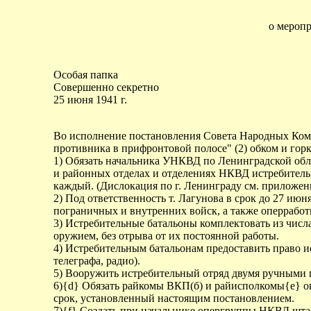
о мероп
Особая папка
Совершенно секретно
25 июня 1941 г.
Во исполнение постановления Совета Народных Коми
противника в прифронтовой полосе" (2) обком и гор
1) Обязать начальника УНКВД по Ленинградской обла
и районных отделах и отделениях НКВД истребитель
каждый. (Дислокация по г. Ленинграду см. приложен
2) Под ответственность т. Лагунова в срок до 27 и
пограничных и внутренних войск, а также оперрабо
3) Истребительные батальоны комплектовать из числ
оружием, без отрыва от их постоянной работы.
4) Истребительным батальонам предоставить право ис
телеграфа, радио).
5) Вооружить истребительный отряд двумя ручными п
6){d} Обязать райкомы ВКП(б) и райисполкомы{e} ок
срок, установленный настоящим постановлением.
7){f} Создать при начальнике опергруппы НКВД штаб 