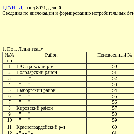
ЦГАИПД
, фонд 8671, дело 6
Сведения по дислокации и формированию истребительных ба
1. По г. Ленинграду.
№№
Район
Присвоенный №
пп
1
В/Островский р-н
50
2
Володарский район
51
3
- " - - " -
52
4
- " - - " -
53
5
Выборгский район
54
6
- " - - " -
55
7
- " - - " -
56
8
Кировский район
57
9
- " - - " -
58
10
- " - - " -
59
11
Красногвардейский р-н
60
12
- " - - " -
61