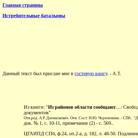
Главная страница
Истребительные батальоны
Данный текст был прислан мне в
гостевую книгу
. - А.Т.
Из книги: "
Из районов области сообщают
…: Свобод
документов"
Отв.ред. А.Р. Дзенискевич. Отв. Сост. Н.Ю. Черепенина. - СПб.: "
док. № 1, с. 10-11, примечание (2) - с. 569..
ЦГАИПД СПб, ф.24, оп.2-а, д. 182, л. 48-50. Подлинн