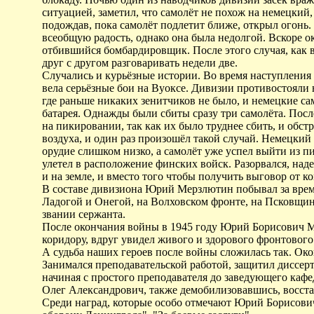
ситуацией, заметил, что самолёт не похож на немецкий
подождав, пока самолёт подлетит ближе, открыл огонь.
всеобщую радость, однако она была недолгой. Вскоре ок
отбившийся бомбардировщик. После этого случая, как 
друг с другом разговаривать недели две.
Случались и курьёзные истории. Во время наступлени
вела серьёзные бои на Вуоксе. Дивизии противостояли 
где раньше никаких зенитчиков не было, и немецкие сам
батарея. Однажды были сбиты сразу три самолёта. Посл
на пикировании, так как их было труднее сбить, и обст
воздуха, и один раз произошёл такой случай. Немецкий 
орудие слишком низко, а самолёт уже успел выйти из п
улетел в расположение финских войск. Разорвался, на
и на земле, и вместо того чтобы получить выговор от к
В составе дивизиона Юрий Мерзлютин побывал за врем
Ладогой и Онегой, на Волховском фронте, на Псковщине
звании сержанта.
После окончания войны в 1945 году Юрий Борисович М
коридору, вдруг увидел живого и здорового фронтового
А судьба наших героев после войны сложилась так. Око
Занимался преподавательской работой, защитил диссер
начиная с простого преподавателя до заведующего кафе
Олег Александрович, также демобилизовавшись, восст
Среди наград, которые особо отмечают Юрий Борисович