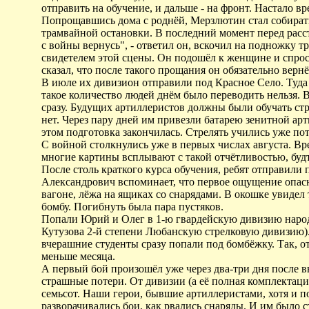
отправить на обучение, и дальше - на фронт. Настало в
Попрощавшись дома с роднёй, Мерзлютин стал собират
трамвайной остановки. В последний момент перед расст
с войны вернусь", - ответил он, вскочил на подножку т
свидетелем этой сцены. Он подошёл к женщине и спросил
сказал, что после такого прощания он обязательно вернё
В июле их дивизион отправили под Красное Село. Туда
такое количество людей днём было переводить нельзя. 
сразу. Будущих артиллеристов должны были обучать стр
нет. Через пару дней им привезли батарею зенитной арт
этом подготовка закончилась. Стрелять учились уже по
С войной столкнулись уже в первых числах августа. Вре
многие картины всплывают с такой отчётливостью, будт
После столь краткого курса обучения, ребят отправили
Александрович вспоминает, что первое ощущение опасно
вагоне, лёжа на ящиках со снарядами. В окошке увидел
бомбу. Погибнуть была пара пустяков.
Попали Юрий и Олег в 1-ю гвардейскую дивизию народ
Кутузова 2-й степени Любанскую стрелковую дивизию).
вчерашние студенты сразу попали под бомбёжку. Так, о
меньше месяца.
А первый бой произошёл уже через два-три дня после 
страшные потери. От дивизии (а её полная комплектация
семьсот. Наши герои, бывшие артиллеристами, хотя и по
разворачивались бои, как рвались снаряды. И им было 