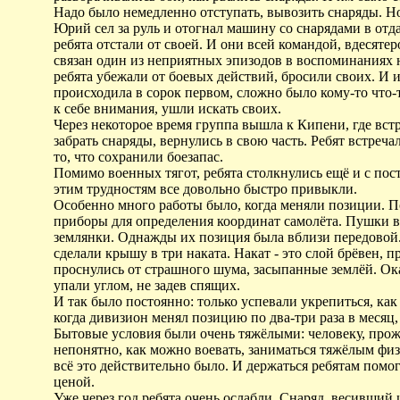
Надо было немедленно отступать, вывозить снаряды. Но
Юрий сел за руль и отогнал машину со снарядами в отд
ребята отстали от своей. И они всей командой, вдесяте
связан один из неприятных эпизодов в воспоминаниях н
ребята убежали от боевых действий, бросили своих. И им
происходила в сорок первом, сложно было кому-то что-
к себе внимания, ушли искать своих.
Через некоторое время группа вышла к Кипени, где встр
забрать снаряды, вернулись в свою часть. Ребят встреча
то, что сохранили боезапас.
Помимо военных тягот, ребята столкнулись ещё и с пос
этим трудностям все довольно быстро привыкли.
Особенно много работы было, когда меняли позиции. П
приборы для определения координат самолёта. Пушки в
землянки. Однажды их позиция была вблизи передовой.
сделали крышу в три наката. Накат - это слой брёвен,
проснулись от страшного шума, засыпанные землёй. Оказ
упали углом, не задев спящих.
И так было постоянно: только успевали укрепиться, ка
когда дивизион менял позицию по два-три раза в месяц,
Бытовые условия были очень тяжёлыми: человеку, про
непонятно, как можно воевать, заниматься тяжёлым физи
всё это действительно было. И держаться ребятам помог
ценой.
Уже через год ребята очень ослабли. Снаряд, весивши