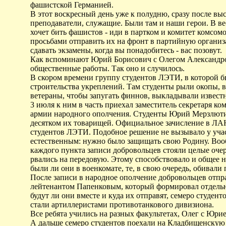
фашистской Германией.
В этот воскресный день уже к полудню, сразу после вы
преподаватели, служащие. Были там и наши герои. В в
хочет бить фашистов - иди в партком и комитет комсом
просьбами отправить их на фронт в партийную организ
сдавать экзамены, когда вы понадобитесь - вас позовут.
Как вспоминают Юрий Борисович с Олегом Александрови
общественные работы. Так оно и случилось.
В скором времени группу студентов ЛЭТИ, в которой 
строительства укреплений. Там студенты рыли окопы, 
ветераны, чтобы запугать финнов, выкладывали известн
3 июля к ним в часть приехал заместитель секретаря к
армии народного ополчения. Студенты Юрий Мерзлютин
десятком их товарищей. Официальное зачисление в ЛАНО
студентов ЛЭТИ. Подобное решение не вызывало у уча
естественным: нужно было защищать свою Родину. Вооб
каждого пункта записи добровольцев стояли целые очер
рвались на передовую. Этому способствовало и общее н
были ли они в военкомате, те, в свою очередь, обивали
После записи в народное ополчение добровольцев отпра
лейтенантом Папенковым, который формировал отдель
будут ли они вместе и куда их отправят, семеро студе
стали артиллеристами противотанкового дивизиона.
Все ребята учились на разных факультетах, Олег с Юрие
А дальше семеро студентов поехали на Кладбищенскую