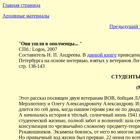
Главная страница
Архивные материалы
Предыдущий 
"
Они ушли в ополченцы...
"
СПб.: Logos, 2007
Составитель Н. П. Андреева. В
данной книге
приведены
Петербурга на основе интервью, взятых у ветеранов Л
стр. 138-143
СТУДЕНТЫ
(
Этот рассказ посвящен двум ветеранам ВОВ, бойцам Л
Мерзлютину и Олегу Александровичу Александрову. Их д
длится по сей день, когда нашим героям уже не по двадц
А начиналась история в тёплый, солнечный июнь 1941
студенческой жизнью, полной забот и волнений: шла се
консультация по чрезвычайно сложному предмету-теори
Рукавишников. Экзамена боялись, от него во многом зав
Но привычный ход жизни был прерван. 22 июня по всем