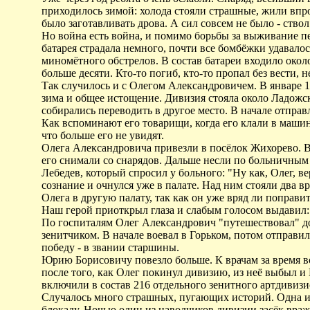
приходилось зимой: холода стояли страшные, жили впр
было заготавливать дрова. А сил совсем не было - ство
Но война есть война, и помимо борьбы за выживание пер
батарея страдала немного, почти все бомбёжки удавало
миномётного обстрелов. В состав батареи входило окол
больше десяти. Кто-то погиб, кто-то пропал без вести,
Так случилось и с Олегом Александровичем. В январе 1
зима и общее истощение. Дивизия стояла около Ладожс
собирались переводить в другое место. В начале отправ
Как вспоминают его товарищи, когда его клали в машину
что больше его не увидят.
Олега Александровича привезли в посёлок Жихорево. Вс
его снимали со снарядов. Дальше несли по больничным
Лебедев, который спросил у больного: "Ну как, Олег, ве
сознание и очнулся уже в палате. Над ним стояли два в
Олега в другую палату, так как он уже вряд ли поправит
Наш герой приоткрыл глаза и слабым голосом выдавил
По госпиталям Олег Александрович "путешествовал" до
зенитчиком. В начале воевал в Горьком, потом отправил
победу - в звании старшины.
Юрию Борисовичу повезло больше. К врачам за время во
после того, как Олег покинул дивизию, из неё выбыл 
включили в состав 216 отдельного зенитного артдивизи
Случалось много страшных, пугающих историй. Одна из
блокаду. Ночью один из наводчиков дивизии засёк вра