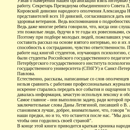
Узнав о намерении нашей организации взять интервью 
работу. Секретарь Президиума объединенного Совета Л
Кировской дивизии народного ополчения Александра Н
представителей всех 10 дивизий, согласившихся дать 
здоровья ветеранов. Ведь воспоминания о подробностях
Ведь даже многие ребята говорили, что, когда они слуш
эти пожилые люди, будучи в те годы их ровесниками, с
Поэтому при подборе молодых людей, пожелавших участ
составить рассказ на основе взятого интервью, но и их 
способность к состраданию, чувство ответственности. 
работе над книгой студентов, изучающих психологию,
были студенты Российского государственного педагогич
Петербургского государственного института психолог
государственного университета (СПбГУ) и Санкт-Петер
Павлова.
Естественно, рассказы, написанные со слов ополченцев 
нельзя сравнить с работами профессиональных журналист
искренне старались передать все события и ощущения та
давалась информация, зачастую используя лексику и об
Самое главное - они выполнили задачу, ради которой п
заключительные слова Даны Летягиной, писавшей о В.
становимся лучше, добрее, внимательнее, что, говоря "
наши предки, но и то, что останется после нас. "Мы до
чтобы они гордились своей страной".
В конце этой книги приводится краткая хроника народн