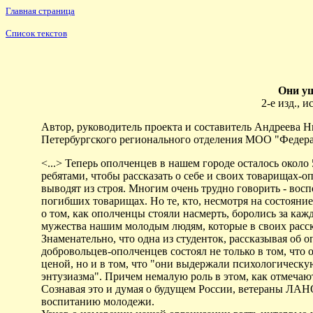
Главная страница
Список текстов
Они уш
2-е изд., и
Автор, руководитель проекта и составитель Андреева Н
Петербургского регионального отделения МОО "Федер
<...> Теперь ополченцев в нашем городе осталось около
ребятами, чтобы рассказать о себе и своих товарищах-о
выводят из строя. Многим очень трудно говорить - вос
погибших товарищах. Но те, кто, несмотря на состояние 
о том, как ополченцы стояли насмерть, боролись за каж
мужества нашим молодым людям, которые в своих расск
Знаменательно, что одна из студенток, рассказывая об о
добровольцев-ополченцев состоял не только в том, что
ценой, но и в том, что "они выдержали психологическую
энтузиазма". Причем немалую роль в этом, как отмечаю
Сознавая это и думая о будущем России, ветераны ЛА
воспитанию молодежи.