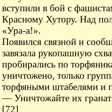
вступили в бой с фашист
Красному Хутору. Над по
«Ура-а!».
Появился связной и сообщ
завязала рукопашную схва
пробирались по торфяник
уничтожено, только групп
торфяными штабелями и п
— Уничтожайте их гранат
[72]