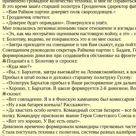
применено громадное количество техники, и мне не справиться 
В это время зашёл старший политрук Гроздинчик (директор фа
– «Вам Райком партии доверяет полк скороходовцев.»
т. Гроздинчик ответил:
– «Доверие будет оправдано». Повернулся и ушёл.
Мне показались легкомысленными такое отношение и взгляды н
– «Эх, как мы несерьёзно оцениваем настоящую войну, а это –
т. Болотову, видимо, не понравилось это и он мне сказал:
– «Завтра приходите на совещание и там Вам скажут, куда пойт
Совещанием руководили секретарь Райкома партии т. Бадаев, 
формировании дивизии при создавшейся обстановке на фронте и
Я
Подошёл к т. Болотову и спросил:
– «Куда мне?»
– «Вы, т. Бархатов, завтра выезжайте на Ленмясокомбинат, к в
Прибыл в штаб полка и доложил старшему политруку Гусеву:
– «Политрук Бархатов прибыл в Ваше распоряжение для дальн
– «Хорошо, т. Бархатов. В школе формируется 2-й дивизион. 
Я
сказал:
– «Вот совпадение. Я и в Финскую кампанию был комиссаром 5
– «Ну а как батарея воевала? Расскажите».
– «Да хвастать особо нечего. Командный состав батареи – все 
полку. Командиру присвоили звание Героя Советского Союза и
– «Вот это хорошо. У Вас есть опыт».
Дивизион временно формировали командиры стрелковых частей
Стала поступать техника с полигона, системы разных калибро