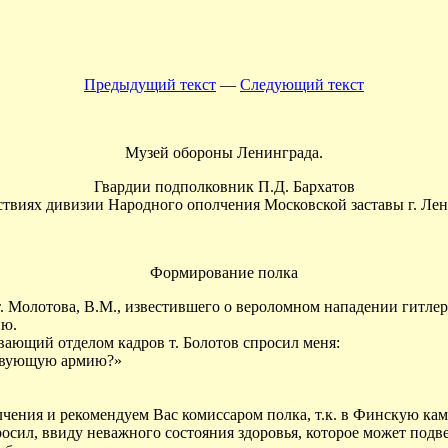
Предыдущий текст
—
Следующий текст
Музей обороны Ленинграда.
Гвардии подполковник П.Д. Бархатов
твиях дивизии Народного ополчения Московской заставы г. Лен
Формирование полка
. Молотова, В.М., известившего о вероломном нападении гитлер
ию.
вающий отделом кадров т. Болотов спросил меня:
ствующую армию?»
лчения и рекомендуем Вас комиссаром полка, т.к. в Финскую к
осил, ввиду неважного состояния здоровья, которое может подвес