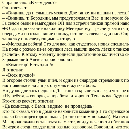
Спрашиваю: «В чём дело?»
Он отвечает:
– «Видишь, да и слышать можно. Две танкетки вышли из леса. У 
– «Видишь, т. Бородкин, мы предупреждали Вас, и не нужно был
За селом были невыгодные ОП для встречи танков прямой наво
Я
Отдал приказание наводчику Мейеровичу – расчёту катить п
очередями и создававшие панику, остались слева сзади нас. 
танкетку и последующими – вторую.
– «Молодцы ребята! Это для вас, как студентов, новая специаль
На поля с рожью из-за опушки леса вышли шесть лёгких танков
расчёта». К этому моменту поднесли достаточное количество с
Заряжающий Александров говорит:
– «Комиссар! Есть один!»
Я ответил:
– «Всех нужно!»
В огороде стояли ульи пчёл, и один из снарядов стреляющих п
нас появилась на лицах опухоль и жуткая боль.
Но дуэль длилась недолго. Два танка скрылись в лес, а четыре о
«Ну ребята, – говорю, – поработали хорошо. Теперь вас буду на
Кто-то из расчёта ответил:
«Да комиссар, с Вами, видимо, не пропадёшь»
Кто-то сказал, что в домике находится командир 1-го стрелков
полка был директором школы (точно не помню какой). На него т
Мы продолжали оставаться на месте, ввиду неясности обстанов
Вечером среди солдат шли разные разговоры. Говорили, что это