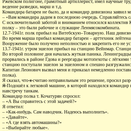
Ржевском полигоне, грамотный артиллерист, имел научные тру
ведение разведки, марш и т.д.
Командира батареи не было, да и командир дивизиона заявил мн
– «Вам командира дадим в последнюю очередь. Справляйтесь с
С исключительной заботой и вниманием относился коллектив Ко
полку – это были рабочие и служащие Ленмясокомбината.
12.7-1941г. полк прибыл на Витебскую–Товарную. Наш дивизио
Во время марша прибыл командир батареи – арттехник лейтен
Вооружение было получено неполностью и закрепить его не ус
13.7-1941г. утром эшелон прибыл на станцию Вейнмар. Станц
Во второй половине дня началась жуткая паника. Ленинградц
прорвались в районе Гдова и реергарды мотопехоты с лёгкими
станцию поступали эшелон за эшелоном и спешно разгружалис
Капитан Леонович вызвал меня и приказал немедленно поставит
полка).
Я сказал, что
я
считаю неправильным это решение, просил разре
Я
Подошёл к легковой машине, в которой находился командир 
навстречу танкам.
Командир полка т. Кочатурян спросил:
– «А Вы справитесь с этой задачей?»
Я ответил:
– «Как-нибудь. Сам наводчик. Надеюсь выполнить».
– «Давайте».
– «А где взять автомашины?»
– «Выбирайте любые».