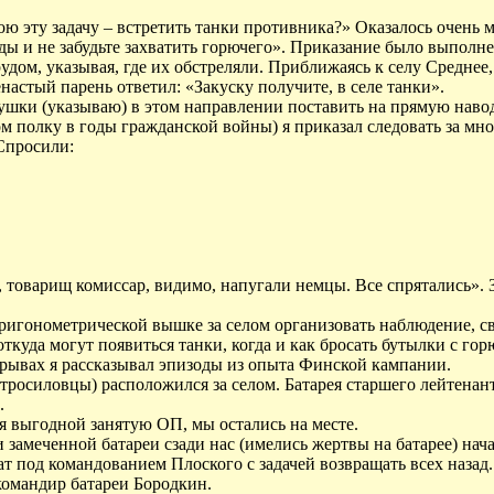
 эту задачу – встретить танки противника?» Оказалось очень 
ды и не забудьте захватить горючего». Приказание было выполн
дом, указывая, где их обстреляли. Приближаясь к селу Среднее,
астый парень ответил: «Закуску получите, в селе танки».
Пушки (указываю) в этом направлении поставить на прямую наво
м полку в годы гражданской войны) я приказал следовать за мно
Спросили:
 товарищ комиссар, видимо, напугали немцы. Все спрятались». 
ригонометрической вышке за селом организовать наблюдение, св
откуда могут появиться танки, когда и как бросать бутылки с го
рерывах я рассказывал эпизоды из опыта Финской кампании.
тросиловцы) расположился за селом. Батарея старшего лейтенанта
.
я выгодной занятую ОП, мы остались на месте.
замеченной батареи сзади нас (имелись жертвы на батарее) нач
ат под командованием Плоского с задачей возвращать всех назад.
командир батареи Бородкин.