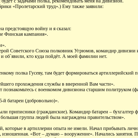
будет с задачами полка, рекомендовать меня на дивизион.
брики «Пролетарский труд».) Ему также заявили:
а предстоящую войну и я сказал:
 не Финская кампания».
и».
Герой Советского Союза полковник Угрюмов, командир дивизии и
 об`явили, кто куда пойдёт. А моей фамилии нет.
оенкому полка Гусеву, там будет формироваться артиллерийский п
ейшего прохождения службы в вверенной Вам части».
Вот познакомьтесь с военкомом дивизиона старшим политруком (
-й батареи (добровольно)».
были приписники (гражданские). Командир батареи – бухгалтер ф
 большая группа людей была награждена правительством».
, которые в артиллерии опыта не имели. Начал прибывать личн
в, изношенная. «Вот – думаю – вооружение». Начались занятия.