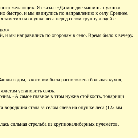
много желающих. Я сказал: «Да мне две машины нужно.»
ено быстро, и мы двинулись по направлению к селу Среднее.
 я заметил на опушке леса перед селом группу людей с
дку.»
й, и мы направились по огородам в село. Время было к вечеру.
Зашли в дом, в котором была расположена большая кухня,
язистам установить связь.
рючим. «А самое главное в этом нужна стойкость, товарищи –
 Бородкина стала за селом слева на опушке леса (122 мм
алась сильная стрельба из крупнокалиберных пулемётов.