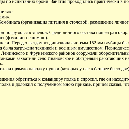
ды по испытанию брони. Занятия проводились практически в пол
е так:
ами».
мбината (организация питания в столовой, размещение личного 
н погрузился в эшелон. Среди личного состава пошёл разговор:
ант (фамилии не помню).
пели. Перед отъездом из дивизиона системы 152 мм гаубицы бы
ия была загружена техникой и военным имуществом. Периодичес
ы Ленинского и Фрунзенского районов сооружали оборонительн
 танками захватили село Ивановское и обстреляли работающих н
ь.
ь на прямую наводку пушки (которых у нас в батарее было две)
шения обратиться к командиру полка и спросил, где он находит
полка и доложил о полученном мною приказе, причём сказал, чт