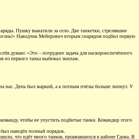
аряды. Пушку выкатили за село. Две танкетки, стрелявшие
ам огонь!» Наводчик Мейерович вторым снарядом подбил первую
 себя думаю: «Это – потруднее задача для наскороиспечённого
ов из первого танка выбежал экипаж.
на нас. День был жаркий, а к потным пчёлы больше липнут. У
ь команду, чтобы не упустить подбитые танки. Командир этого
е был наведён полный порядок.
орили, что идёт много танков, прорвавшихся в районе Гдова. В