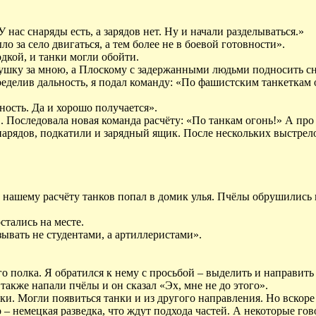
нас снаряды есть, а зарядов нет. Ну и начали разделываться.»
о за село двигаться, а тем более не в боевой готовности».
дкой, и танки могли обойти.
ушку за мною, а Плоскому с задержанными людьми подносить сн
Определив дальность, я подал команду: «По фашистским танкетк
ность. Да и хорошо получается».
. Последовала новая команда расчёту: «По танкам огонь!» А про
нарядов, подкатили и зарядный ящик. После нескольких выстрел
о нашему расчёту танков попал в домик улья. Пчёлы обрушились 
стались на месте.
зывать не студентами, а артиллеристами».
ого полка. Я обратился к нему с просьбой – выделить и направит
акже напали пчёлы и он сказал «Эх, мне не до этого».
ки. Могли появиться танки и из другого направления. Но вскор
 – немецкая разведка, что ждут подхода частей. А некоторые гов