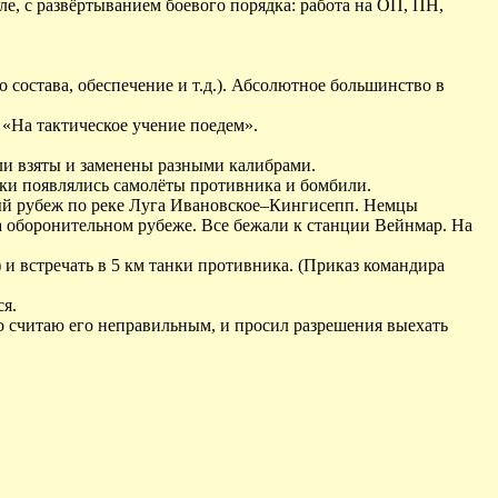
е, с развёртыванием боевого порядка: работа на ОП, ПН,
состава, обеспечение и т.д.). Абсолютное большинство в
 «На тактическое учение поедем».
ли взяты и заменены разными калибрами.
ки появлялись самолёты противника и бомбили.
ый рубеж по реке Луга Ивановское–Кингисепп. Немцы
а оборонительном рубеже. Все бежали к станции Вейнмар. На
 и встречать в 5 км танки противника. (Приказ командира
ся.
о считаю его неправильным, и просил разрешения выехать