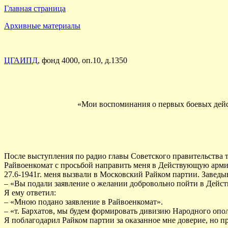
Главная страница
Архивные материалы
ЦГАИПД
, фонд 4000, оп.10, д.1350
«Мои воспоминания о первых боевых дейс
После выступления по радио главы Советского правительства т
Райвоенкомат с просьбой направить меня в Действующую арм
27.6-1941г. меня вызвали в Московский Райком партии. Заведы
– «Вы подали заявление о желании добровольно пойти в Дей
Я ему ответил:
– «Мною подано заявление в Райвоенкомат».
– «т. Бархатов, мы будем формировать дивизию Народного опо
Я поблагодарил Райком партии за оказанное мне доверие, но пр