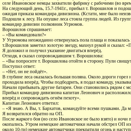
селе Ивановское немцы захватили фабрику с рабочими (во врем
На следующий день, 15.7-1941г., прибыл т. Ворошилов и подош
ожидая приказа командира дивизиона. (Кстати, мне было неизве
Подошли к лесу. На опушке леса стояла группа людей. Из групп
командир дивизии полковник Угрюмов.
Ворошилов спрашивает:
– «Вы командовали?»
У Угрюмова неожиданно отвернулась пола плаща и показалась з
т.Ворошилов заметил золотую звезду, махнул рукой и сказал: «
Я доложил и получил указание двигаться вперёд.
Отходя, я сказал сопровождавшим т. Ворошилова:
– «Вы попросите т. Ворошилова отойти в сторону. Пули свищут
Поступил ответ:
– «Нет, он не пойдёт».
В глубине леса оказалась большая поляна. Около дороги горел
проходила вперёд. Чтобы подбодрить, я подал команду, указыва
Начали прибывать другие батареи. Они становились рядом с мо
Прибыл командир дивизиона капитан Леонович и расположился 
вперёд и сопровождать огнём пехоту».
Капитан Леонович ответил:
– «Я знаю. А Вы, т. Бархатов, командуйте всеми пушками. Да м
Я возвратился обратно на ОП.
После жаркого боя (но село Ивановское не было взято) и ночи
окопались. Утром немецкие автоматчики начали обстрел ОП из-
около 10-ти) немецкие автоматчики прекратили огонь и наступ