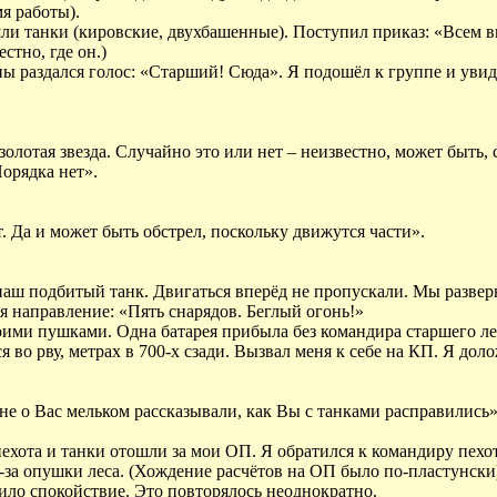
я работы).
ли танки (кировские, двухбашенные). Поступил приказ: «Всем в
стно, где он.)
ы раздался голос: «Старший! Сюда». Я подошёл к группе и увиде
олотая звезда. Случайно это или нет – неизвестно, может быть,
Порядка нет».
. Да и может быть обстрел, поскольку движутся части».
 наш подбитый танк. Двигаться вперёд не пропускали. Мы разве
я направление: «Пять снарядов. Беглый огонь!»
ими пушками. Одна батарея прибыла без командира старшего лей
во рву, метрах в 700-х сзади. Вызвал меня к себе на КП. Я дол
не о Вас мельком рассказывали, как Вы с танками расправились»
 пехота и танки отошли за мои ОП. Я обратился к командиру пех
за опушки леса. (Хождение расчётов на ОП было по-пластунски).
ило спокойствие. Это повторялось неоднократно.