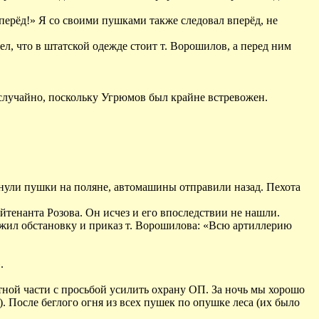
перёд!» Я со своими пушками также следовал вперёд, не
л, что в штатской одежде стоит т. Ворошилов, а перед ним
 случайно, поскольку Угрюмов был крайне встревожен.
рнули пушки на поляне, автомашины отправили назад. Пехота
тенанта Розова. Он исчез и его впоследствии не нашли.
ожил обстановку и приказ т. Ворошилова: «Всю артиллерию
.
отной части с просьбой усилить охрану ОП. За ночь мы хорошо
 После беглого огня из всех пушек по опушке леса (их было