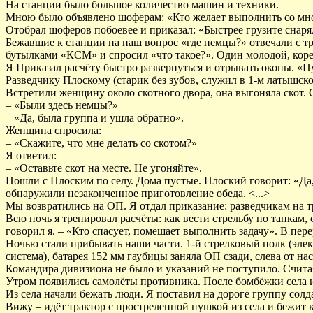
На станции было большое количество машин и техники.
Мною было объявлено шоферам: «Кто желает выполнить со мною
Отобрал шоферов побоевее и приказал: «Быстрее грузите снаря
Бежавшие к станции на наш вопрос «где немцы?» отвечали с тру
бутылками «КСМ» и спросил «что такое?». Один молодой, корен
Я
Приказал расчёту быстро развернуться и отрывать окопы. «
Разведчику Плоскому (старик без зубов, служил в 1-м латышско
Встретили женщину около скотного двора, она выгоняла скот. 
– «Были здесь немцы?»
– «Да, была группа и ушла обратно».
Женщина спросила:
– «Скажите, что мне делать со скотом?»
Я ответил:
– «Оставьте скот на месте. Не угоняйте».
Пошли с Плоским по селу. Дома пустые. Плоский говорит: «Да,
обнаружили незаконченное приготовление обеда. <...>
Мы возвратились на ОП. Я отдал приказание: разведчикам на т
Всю ночь я тренировал расчёты: как вести стрельбу по танкам, 
говорил я. – «Кто спасует, помешает выполнить задачу». В пе
Ночью стали прибывать наши части. 1-й стрелковый полк (элек
система), батарея 152 мм гаубицы заняла ОП сзади, слева от нас
Командира дивизиона не было и указаний не поступило. Счита
Утром появились самолёты противника. После бомбёжки села и 
Из села начали бежать люди. Я поставил на дороге группу солд
Вижу – идёт трактор с простреленной пушкой из села и бежит 