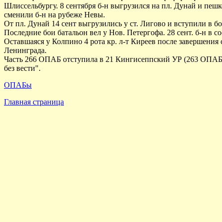
Шлиссельбургу. 8 сентября б-н выгрузился на пл. Дунай и пеш
сменили б-н на рубеже Невы.
От пл. Дунай 14 сент выгрузились у ст. Лигово и вступили в бой
Последние бои батальон вел у Нов. Петергофа. 28 сент. б-н в со
Оставшаяся у Колпино 4 рота кр. л-т Киреев после завершения
Ленинграда.
Часть 266 ОПАБ отступила в 21 Кингисеппский УР (263 ОПАБ 
без вести".
ОПАБы
Главная страница