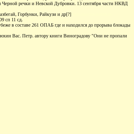
-н Черной речки и Невской Дубровки. 13 сентября части НКВД
азбегай, Горбунки, Райкузи и др[?]
centralsector.narod.ru
9 сп 11 сд.
убеже в составе 261 ОПАБ где и находился до прорыва блокады
юхин Вас. Петр. автору книги Виноградову "Они не пропали