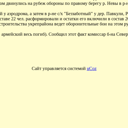
ком двинулись на рубеж обороны по правому берегу р. Невы в р
 у аэродрома, а затем в р-не с/х "Беззаботный" у дер. Павкули, Р
ставе 22 чел. расформировали и остатки его включили в состав 20
 строительства укрепрайона ведет оборонительные бои на этом р
армейский весь погиб). Сообщил этот факт комиссар б-на Север
Сайт управляется системой
uCoz