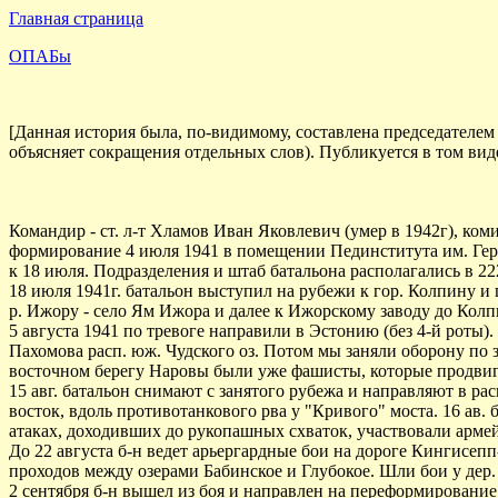
Главная страница
ОПАБы
[Данная история была, по-видимому, составлена председател
объясняет сокращения отдельных слов). Публикуется в том виде
Командир - ст. л-т Хламов Иван Яковлевич (умер в 1942г), к
формирование 4 июля 1941 в помещении Пединститута им. Гер
к 18 июля. Подразделения и штаб батальона располагались в 22
18 июля 1941г. батальон выступил на рубежи к гор. Колпину и 
р. Ижору - село Ям Ижора и далее к Ижорскому заводу до Кол
5 августа 1941 по тревоге направили в Эстонию (без 4-й роты). 
Пахомова расп. юж. Чудского оз. Потом мы заняли оборону по з
восточном берегу Наровы были уже фашисты, которые продвига
15 авг. батальон снимают с занятого рубежа и направляют в ра
восток, вдоль противотанкового рва у "Кривого" моста. 16 ав.
атаках, доходивших до рукопашных схваток, участвовали арме
До 22 августа б-н ведет арьергардные бои на дороге Кингисепп
проходов между озерами Бабинское и Глубокое. Шли бои у дер. У
2 сентября б-н вышел из боя и направлен на переформирование в