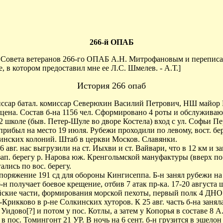
266-й ОПАБ
ем Совета ветеранов 266-го ОПАБ А.Н. Митрофановым и перепис
, в котором предоставил мне ее Л.С. Шмелев. - А.Т.]
История 266 опаб
омиссар батал. комиссар Северюхин Василий Петрович, НШ майор
цена. Состав б-на 1156 чел. Сформировано 4 роты и обслужива
2 школе (быв. Петер-Шуле во дворе Костела) вход с ул. Софьи Пе
прибыл на место 19 июля. Рубежи проходили по левому, вост. бер
пинских колоний. Штаб в церкви Москов. Славянки.
6 авг. нас выгрузили на ст. Иыхви и ст. Вайвари, что в 12 км и з
ап. берегу р. Нарова юж. Кренгольмской мануфактуры (вверх по 
лись по вос. берегу.
споряжение 191 сд для обороны Кингисеппа. Б-н занял рубежи на
 б-н получает боевое крещение, отбив 7 атак пр-ка. 17-20 авгус
йские части, формирования морской пехоты, первый полк 4 ДНО
-Крикково в р-не Солкинских хуторов. К 25 авг. часть б-на заня
идово[?] и потом у пос. Котлы, а затем у Копорья в составе 8 А
 пос. Томингонт 21 УР. В ночь на 6 сент. б-н грузится в эшелон 