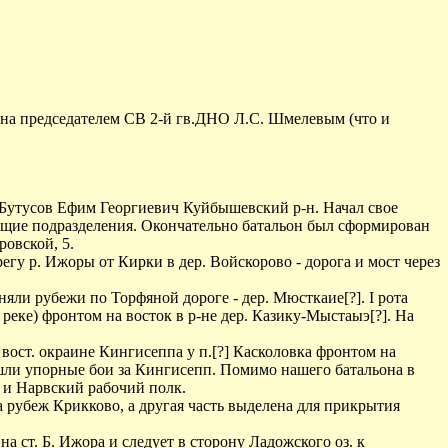
ана председателем СВ 2-й гв.ДНО Л.С. Шмелевым (что и
 Бутусов Ефим Георгиевич Куйбышевский р-н. Начал свое
ющие подразделения. Окончательно батальон был сформирован
ровской, 5.
егу р. Ижоры от Кирки в дер. Войскорово - дорога и мост через
аняли рубежи по Торфяной дороге - дер. Мюсткаие[?]. I рота
реке) фронтом на восток в р-не дер. Казику-Мыстаыэ[?]. На
 вост. окраине Кингисеппа у п.[?] Касколовка фронтом на
та шли упорные бои за Кингисепп. Помимо нашего батальона в
 и Нарвский рабочий полк.
ла рубеж Крикково, а другая часть выделена для прикрытия
.
на ст. Б. Ижора и следует в сторону Ладожского оз. к