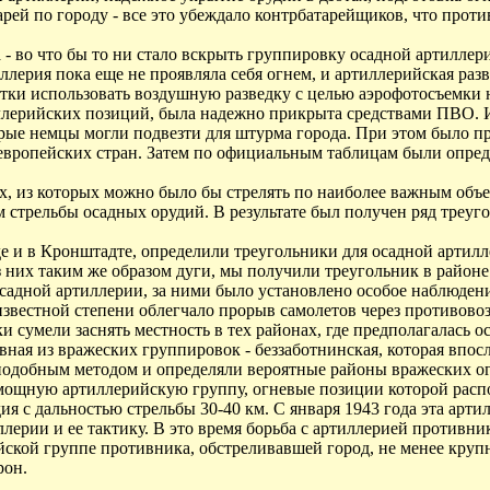
арей по городу - все это убеждало контрбатарейщиков, что прот
 - во что бы то ни стало вскрыть группировку осадной артилле
тиллерия пока еще не проявляла себя огнем, и артиллерийская ра
ки использовать воздушную разведку с целью аэрофотосъемки не
ллерийских позиций, была надежно прикрыта средствами ПВО. И
рые немцы могли подвезти для штурма города. При этом было пр
европейских стран. Затем по официальным таблицам были опред
, из которых можно было бы стрелять по наиболее важным объек
м стрельбы осадных орудий. В результате был получен ряд треуг
е и в Кронштадте, определили треугольники для осадной артилл
з них таким же образом дуги, мы получили треугольник в райо
осадной артиллерии, за ними было установлено особое наблюден
 известной степени облегчало прорыв самолетов через противов
и сумели заснять местность в тех районах, где предполагалась 
ная из вражеских группировок - беззаботнинская, которая впос
одобным методом и определяли вероятные районы вражеских ог
мощную артиллерийскую группу, огневые позиции которой распо
ия с дальностью стрельбы 30-40 км. С января 1943 года эта арт
ллерии и ее тактику. В это время борьба с артиллерией противн
кой группе противника, обстреливавшей город, не менее круп
рон.