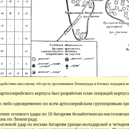
действию массовому обстрелу противником Ленинграда и боевых порядков войс
 артиллерийского корпуса был разработан план операций корпу
ар либо одновременно по всем артиллерийским группировкам про
ение огневого удара по 10 батареям беззаботнинско-настоловск
онь по Ленинграду.
 огневой удар по восьми батареям урицко-володарской и четыре