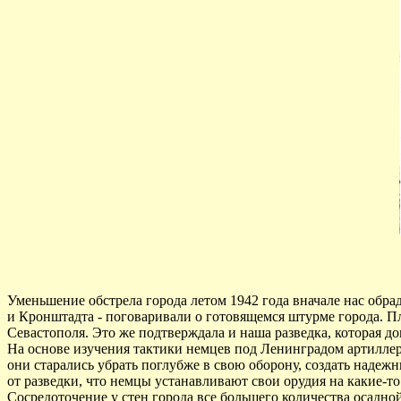
Уменьшение обстрела города летом 1942 года вначале нас обрад
и Кронштадта - поговаривали о готовящемся штурме города. П
Севастополя. Это же подтверждала и наша разведка, которая 
На основе изучения тактики немцев под Ленинградом артиллер
они старались убрать поглубже в свою оборону, создать надеж
от разведки, что немцы устанавливают свои орудия на какие-то
Сосредоточение у стен города все большего количества осадно