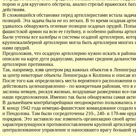
порою и для кругового обстрела, анализ стрельб вражеских бат
действиям.
В сложившейся обстановке перед артиллеристами встала задача
позиций. Эта задача была не из легких. В то время осадная ар
удавалось обнаружить огневые позиции осадных орудий. Попыт
фашистской армии на всю ее глубину, и особенно районы арти
Были учтены все калибры и системы осадной артиллерии, кото
крупнокалиберной артиллерии могла быть артиллерия многих 
нами орудий.
Предположив, что осадную артиллерию нужно искать в районах
описали на карте дуги радиусами, равными средним дальностя
артиллерии противника.
Так, например, взяв центром ряд важных объектов в Ленинград
за центр некоторые объекты Ленинграда и Колпина и описав и
После того как определились места вероятного расположения 
действовать целенаправленно - по конкретным районам, что в
заслоны немцев, рискуя жизнью, воздушные разведчики все-так
наши предположения. Именно так была обнаружена самая актив
В дальнейшем контрбатарейщики неоднократно пользовались п
К концу 1942 года немецко-фашистское командование создало 
и Пендолова. Там были сосредоточены 210-, 240- и 170-мм оруд
порядков. Это заставило нас изменить организацию своей арти
характеризующуюся противопоставлением крупной артиллерийс
централизованное управление и наносившего врагу большой у