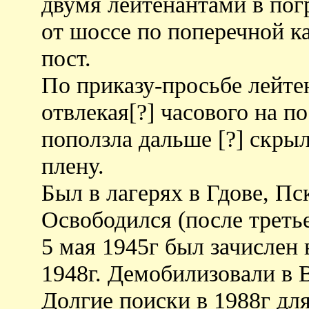
двумя лейтенантами в пог
от шоссе по поперечной к
пост.
По приказу-просьбе лейте
отвлекая[?] часового на по
поползла дальше [?] скрыла
плену.
Был в лагерях в Гдове, Пс
Освободился (после третье
5 мая 1945г был зачислен
1948г. Демобилизовали в 
Долгие поиски в 1988г дл