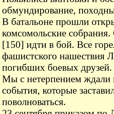
обмундирование, походны
В батальоне прошли откр
комсомольские собрания.
[150] идти в бой. Все гор
фашистского нашествия Ле
погибших боевых друзей.
Мы с нетерпением ждали 
события, которые застави
поволноваться.
23 сентября приказом по 