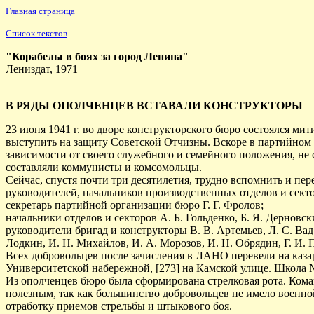
Главная страница
Список текстов
"Корабелы в боях за город Ленина"
Лениздат, 1971
В РЯДЫ ОПОЛЧЕНЦЕВ ВСТАВАЛИ КОНСТРУКТОРЫ
23 июня 1941 г. во дворе конструкторского бюро состоялся м
выступить на защиту Советской Отчизны. Вскоре в партийном
зависимости от своего служебного и семейного положения, не с
составляли коммунисты и комсомольцы.
Сейчас, спустя почти три десятилетия, трудно вспомнить и п
руководителей, начальников производственных отделов и сект
секретарь партийной организации бюро Г. Г. Фролов;
начальники отделов и секторов А. Б. Гольденко, Б. Я. Дерновск
руководители бригад и конструкторы В. В. Артемьев, Л. С. Вад, 
Лодкин, И. Н. Михайлов, И. А. Морозов, И. Н. Обрядин, Г. И. П
Всех добровольцев после зачисления в ЛАНО перевели на каза
Университетской набережной, [273] на Камской улице. Школа №
Из ополченцев бюро была сформирована стрелковая рота. Кома
полезным, так как большинство добровольцев не имело военной
отработку приемов стрельбы и штыкового боя.