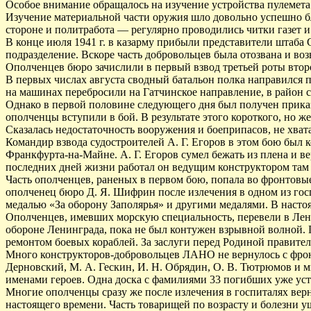
Особое внимание обращалось на изучение устройства пулемета
Изучение материальной части оружия шло довольно успешно б
стороне и политработа — регулярно проводились читки газет 
В конце июля 1941 г. в казарму прибыли представители штаба
подразделение. Вскоре часть добровольцев была отозвана и в
Ополченцев бюро зачислили в первый взвод третьей роты втор
В первых числах августа сводный батальон полка направился п
на машинах перебросили на Гатчинское направление, в район 
Однако в первой половине следующего дня был получен приказ 
ополченцы вступили в бой. В результате этого короткого, но ж
Сказалась недостаточность вооружения и боеприпасов, не хват
Командир взвода судостроителей А. Г. Егоров в этом бою был к
Франкфурта-на-Майне. А. Г. Егоров сумел бежать из плена и ве
последних дней жизни работал он ведущим конструктором там ж
Часть ополченцев, раненых в первом бою, попала во фронтовые
ополченец бюро Д. Я. Шифрин после излечения в одном из гос
медалью «За оборону Заполярья» и другими медалями. В настоя
Ополченцев, имевших морскую специальность, перевели в Лени
обороне Ленинграда, пока не был контужен взрывной волной. 
ремонтом боевых кораблей. За заслуги перед Родиной правител
Много конструкторов-добровольцев ЛАНО не вернулось с фронта
Дерновский, М. А. Гескин, И. Н. Обрядин, О. В. Тютрюмов и 
именами героев. Одна доска с фамилиями 33 погибших уже уст
Многие ополченцы сразу же после излечения в госпиталях вер
настоящего времени. Часть товарищей по возрасту и болезни 