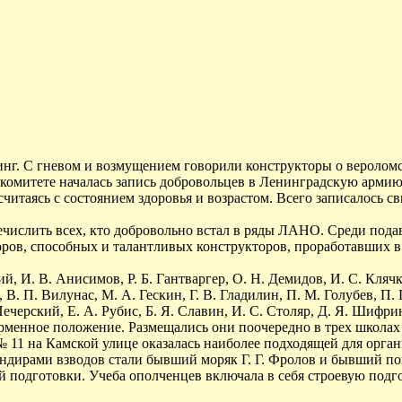
итинг. С гневом и возмущением говорили конструкторы о веролом
 комитете началась запись добровольцев в Ленинградскую арми
читаясь с состоянием здоровья и возрастом. Всего записалось с
еречислить всех, кто добровольно встал в ряды ЛАНО. Среди по
оров, способных и талантливых конструкторов, проработавших в
ий, И. В. Анисимов, Р. Б. Гантваргер, О. Н. Демидов, И. С. Кляч
В. П. Вилунас, М. А. Гескин, Г. В. Гладилин, П. М. Голубев, П. 
ечерский, Е. А. Рубис, Б. Я. Славин, И. С. Столяр, Д. Я. Шифри
рменное положение. Размещались они поочередно в трех школах 
 11 на Камской улице оказалась наиболее подходящей для орган
ндирами взводов стали бывший моряк Г. Г. Фролов и бывший пог
 подготовки. Учеба ополченцев включала в себя строевую подго