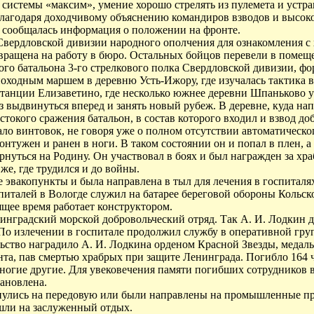
 системы «максим», умение хорошо стрелять из пулемета и устр
лагодаря доходчивому объяснению командиров взводов и высок
и сообщалась информация о положении на фронте.
 Свердловской дивизии народного ополчения для ознакомления с
озвращена на работу в бюро. Остальных бойцов перевели в поме
ого батальона 3-го стрелкового полка Свердловской дивизии, ф
оходным маршем в деревню Усть-Ижору, где изучалась тактика ве
станции Елизаветино, где несколько южнее деревни Шпаньково у
выдвинуться вперед и занять новый рубеж. В деревне, куда нап
естокого сражения батальон, в состав которого входил и взвод д
ало винтовок, не говоря уже о полном отсутствии автоматическо
онтужен и ранен в ноги. В таком состоянии он и попал в плен, 
рнуться на Родину. Он участвовал в боях и был награжден за хра
е, где трудился и до войны.
 эвакопункты и была направлена в тыл для лечения в госпиталях
питалей в Вологде служил на батарее береговой обороны Кольск
щее время работает конструктором.
нградский морской добровольческий отряд. Так А. И. Лодкин д
По излечении в госпитале продолжил службу в оперативной гру
ьство наградило А. И. Лодкина орденом Красной Звезды, медаль
, пав смертью храбрых при защите Ленинграда. Погибло 164 чело
многие другие. Для увековечения памяти погибших сотрудников 
ановлена.
нулись на передовую или были направлены на промышленные пре
ушли на заслуженный отдых.