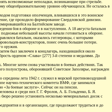
анять всевозможные неполадки, возникающие при стрельбе.
ому общеобразовательному уровню обучающихся. Не осталась в
 ходом подготовки ополченцев, вливавшихся в это воинское
щение, где проходило формирование Свердловской дивизии.
ормировавшейся на Балтийском заводе.
дения боя в обороне и в наступлении. А 18 августа батальон
 подножья небольшой высоты начали готовиться к обороне.
равлялся батальон, оказались гитлеровцы, с которыми
обровольцев-конструкторов, понес очень большие потери.
го оружия.
а затем был заключен в концлагерь, находившийся около
брость орденом «Слава» [277] 3-й степени и медалями. До
. Многие затем снова участвовали в боевых действиях. Так
ого полуострова, оборонявшей Советское Заполярье, награжден
о середины лета 1942 г. служил в морской противовоздушной
ппе научно-технического комитета ВМФ, где занимался
ю «За боевые заслуги». Сейчас он на пенсии.
века и среди них Г. Г. Фролов, А. Б. Гольденко, Б. Я.
в бюро решено установить несколько мемориальных досок с
дприятия и в организации, где продолжают трудиться и до