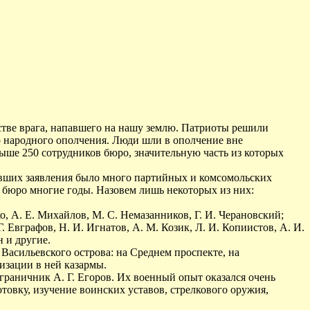
стве врага, напавшего на нашу землю. Патриоты решили
ю народного ополчения. Люди шли в ополчение вне
выше 250 сотрудников бюро, значительную часть из которых
давших заявления было много партийных и комсомольских
 бюро многие годы. Назовем лишь некоторых из них:
ко, А. Е. Михайлов, М. С. Немазанников, Г. И. Черановский;
Г. Евграфов, Н. И. Игнатов, А. М. Козик, Л. И. Копиистов, А. И.
н и другие.
Васильевского острова: на Среднем проспекте, на
изации в ней казармы.
раничник А. Г. Егоров. Их военный опыт оказался очень
товку, изучение воинских уставов, стрелкового оружия,