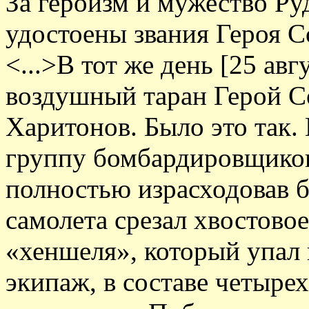
За героизм и мужество Р
удостоены звания Героя Со
<...>В тот же день [25 ав
воздушный таран Герой С
Харитонов. Было это так.
группу бомбардировщиков
полностью израсходовав б
самолета срезал хвостово
«хеншеля», который упал 
экипаж, в составе четыре