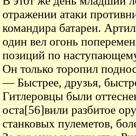
В этот же день младший 
отражении атаки противн
командира батареи. Артил
один вел огонь поперемен
позиций по наступающему
Он только торопил поднос
— Быстрее, друзья, быстр
Гитлеровцы были оттеснен
оста[56]вили разбитое ор
станковых пулеметов, бол