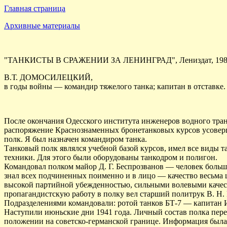
Главная страница
Архивные материалы
"ТАНКИСТЫ В СРАЖЕНИИ ЗА ЛЕНИНГРАД", Лениздат, 19
В.Т. ДОМОСИЛЕЦКИЙ,
в годы войны — командир тяжелого танка; капитан в отставке.
После окончания Одесского института инженеров водного транс
распоряжение Краснознаменных бронетанковых курсов усоверш
полк. Я был назначен командиром танка.
Танковый полк являлся учебной базой курсов, имел все виды 
техники. Для этого были оборудованы танкодром и полигон.
Командовал полком майор Д. Г. Беспрозванов — человек боль
знал всех подчиненных поименно и в лицо — качество весьма 
высокой партийной убежденностью, сильными волевыми качест
пропагандистскую работу в полку вел старший политрук В. Н. 
Подразделениями командовали: ротой танков БТ-7 — капитан 
Наступили июньские дни 1941 года. Личный состав полка пере
положении на советско-германской границе. Информация была 