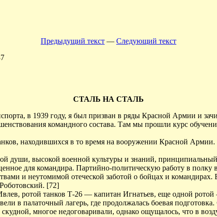
Предыдущий текст
—
Следующий текст
87
СТАЛЬ НА СТАЛЬ
порта, в 1939 году, я был призван в ряды Красной Армии и зачи
енствования командного состава. Там мы прошли курс обучения
танков, находившихся в то время на вооружении Красной Армии.
шой души, высокой военной культуры и знаний, принципиальный
ценное для командира. Партийно-политическую работу в полку в
вами и неутомимой отеческой заботой о бойцах и командирах. Е
Роботовский. [72]
Ивлев, ротой танков Т-26 — капитан Игнатьев, еще одной рото
вели в палаточный лагерь, где продолжалась боевая подготовка.
скудной, многое недоговаривали, однако ощущалось, что в возд