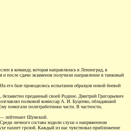
слен в команду, которая направлялась в Ленинград, в
 и после сдачи экзаменов получили направление в танковый
 На его базе проводились испытания образцов новой боевой
, беззаветно преданный своей Родине. Дмитрий Григорьевич
озглавлял полковой комиссар А. И. Буценко, обладавший
му помогали политработники части. В частности,
й — лейтенант Шумский.
 Среди личного состава ходили слухи о напряженном
ухе пахнет грозой. Каждый из нас чувствовал приближение