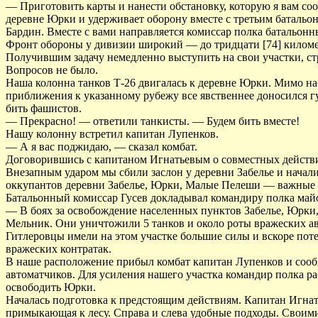
— Приготовить карты и нанести обстановку, которую я вам со
деревне Юрки и удерживает оборону вместе с третьим батальо
Бардин. Вместе с вами направляется комиссар полка батальонны
Фронт обороны у дивизии широкий — до тридцати [74] киломе
Получившим задачу немедленно выступить на свои участки, с
Вопросов не было.
Наша колонна танков Т-26 двигалась к деревне Юрки. Мимо на
приближения к указанному рубежу все явственнее доносился гул
бить фашистов.
— Прекрасно! — ответили танкисты. — Будем бить вместе!
Нашу колонну встретил капитан Лупенков.
— А я вас поджидаю, — сказал комбат.
Договорившись с капитаном Игнатьевым о совместных действия
Внезапным ударом мы сбили заслон у деревни Забелье и начали
оккупантов деревни Забелье, Юрки, Малые Пелеши — важные 
Батальонный комиссар Гусев докладывал командиру полка майор
— В боях за освобождение населенных пунктов Забелье, Юрки,
Мельник. Они уничтожили 5 танков и около роты вражеских ав
Гитлеровцы имели на этом участке большие силы и вскоре пот
вражеских контратак.
В наше расположение прибыл комбат капитан Лупенков и сообщ
автоматчиков. Для усиления нашего участка командир полка р
освободить Юрки.
Началась подготовка к предстоящим действиям. Капитан Игнат
примыкающая к лесу. Справа и слева удобные подходы. Своими