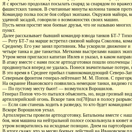
Я с яростью продолжал посылать снаряд за снарядом по вражес
фашистских танков. В считанные минуты колонна танков проти
Командир полка после боя собрал экипажи. Окружив майора, 
удачной засадой, говорили о возможностях своих машин.
Пусть меня простят мои боевые друзья, что не называю многих
пункт.
Далее рассказывает бывший командир взвода танков БТ-7 Тихо
— Роту БТ-7 на марше встретил связной майора Соколова, кома
Среднему. Его уже занял противник. Мы ускорили движение и
четыре танка и две танкетки. Меткими выстрелами наших экип
Утром меня пригласил капитан Ивлев и указал, в каком направ
В атаку вместе с нами после артподготовки пошли ополченцы
продвинуться вперед не удалась. Понеся значительные потери, 
В это время в Среднее прибыл главнокомандующий Северо-За
Северным фронтом генерал-лейтенант М. М. Попов. С пригорка
На окраине Ивановского появились немецкие танки, видимо гот
— По пустому месту бьют! — возмутился Ворошилов.
Генерал Попов что-то пытался объяснить, но, видя грозный в
артиллерийский огонь. Вскоре танк по[78]пал в полосу разрыв
— Если сам станешь ходить в разведку, то кто будет командова
Вскоре Ворошилов уехал.
Артиллеристы провели артподготовку. Батальоны вместе с наш
боя, моя машина на нейтральной полосе соскользнула в кювет 
утром возвратились на исходные позиции. Днем на партсобран
В итоге скажу, что за месяц боевых действий на Ивановском п