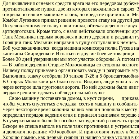
Для выявления огневых средств врага на его передовом рубеж
противотанковые пушки, две из которых находились в сараях, 
открыла по нашим машинам огонь, но вреда не причинили. Мы 
Комбат Лупенков принял решение провести атаку на другой ден
По условленному сигналу наши танки, обтекая деревню с двух
артподготовки. Кроме того, с нами действовали ополченцы-а
Танк Мельника первым ворвался в центр деревни и раздавил 
Горящий танк Мельник направил в гущу отступавших немцев. П
Бой уже заканчивался, когда машина комиссара полка Гусева 
капитаны Свириденко и Игнатьев и другие боевые товарищи.
Более 20 дней удерживали мы этот участок обороны. А потом п
— В районе деревни Старые Молосковицы со стороны лесного 
Нашему полку приказано организовать засаду и разгромить эту
Выполнять задачу отобрали 10 танков Т-26 и 5 бронеавтомобил
В Старых Молосковицах было пусто. Видимо, люди ушли в лес.
через которое шла грунтовая дорога. По ней должны были дви
чердаке решили сделать наблюдательный пункт.
— Свою машину поставьте за домом, в куст сирени, — приказа
чтобы успеть спуститься с чердака, сесть в машину и сообщить
Через некоторое время колонна наших машин подошла к месту 
определил порядок ведения огня и приказал экипажам хорошо 
В сумерки можно было без особых затруднений различать пред
Вскоре не спеша выполз на поле танк противника и устремился
и доложил по рации: «10 коробок». И приготовил пушку к бою
Хорошо помню, как первый снаряд из нашего танка угодил в б