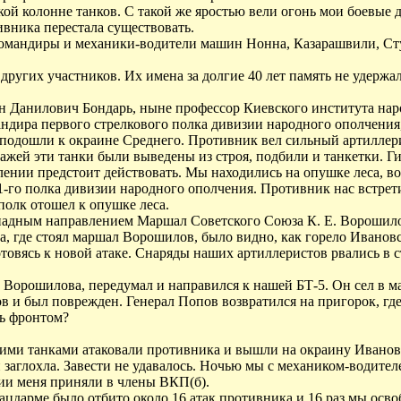
кой колонне танков. С такой же яростью вели огонь мои боевые 
вника перестала существовать.
командиры и механики-водители машин Нонна, Казарашвили, Сту
 других участников. Их имена за долгие 40 лет память не удерж
н Данилович Бондарь, ныне профессор Киевского института наро
ндира первого стрелкового полка дивизии народного ополчения,
 подошли к окраине Среднего. Противник вел сильный артиллер
ажей эти танки были выведены из строя, подбили и танкетки. Г
лении предстоит действовать. Мы находились на опушке леса, во
 1-го полка дивизии народного ополчения. Противник нас встр
полк отошел к опушке леса.
падным направлением Маршал Советского Союза К. Е. Ворошил
, где стоял маршал Ворошилов, было видно, как горело Ивановс
овясь к новой атаке. Снаряды наших артиллеристов рвались в с
ид Ворошилова, передумал и направился к нашей БТ-5. Он сел в
ов и был поврежден. Генерал Попов возвратился на пригорок, гд
ть фронтом?
ими танками атаковали противника и вышли на окраину Ивановс
и заглохла. Завести не удавалось. Ночью мы с механиком-водите
ии меня приняли в члены ВКП(б).
лацдарме было отбито около 16 атак противника и 16 раз мы осв