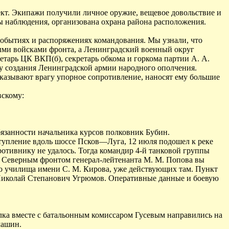
ект. Экипажи получили личное оружие, вещевое довольствие и
ры наблюдения, организована охрана района расположения.
событиях и распоряжениях командования. Мы узнали, что
ыми войсками фронта, а Ленинградский военный округ
тарь ЦК ВКП(б), секретарь обкома и горкома партии А. А.
су создания Ленинградской армии народного ополчения.
оказывают врагу упорное сопротивление, наносят ему большие
вскому:
бязанности начальника курсов полковник Бубин.
ступление вдоль шоссе Псков—Луга, 12 июля подошел к реке
отивнику не удалось. Тогда командир 4-й танковой группы
го Северным фронтом генерал-лейтенанта М. М. Попова вы
го училища имени С. М. Кирова, уже действующих там. Пункт
 Николай Степанович Угрюмов. Оперативные данные и боевую
лка вместе с батальонным комиссаром Гусевым направились на
машин.