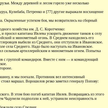
друзья. Между деревней и лесом горело уже несколько
руа, Кулибаба, Петренко и [77] другие выражали восхищение
ала. Окрыленные успехом боя, мы возвратились на сборный
дного хозяйства им. Д. С. Коротченко:
 и просил капитана Ивлева ускорить движение танков к селу
ийский и минометный огонь. В Среднем находились его
итлеровцев выбили из Среднего, они отступили в Ивановское.
зле села Среднего. Надо было наступать на Ивановское.
етил сильным артиллерийским и минометным огнем. Попытка
ов с группой командиров. Вместе с ним — и командующий
кое.
тороне.
 машину, и мы поехали. Противник вел интенсивный
е стоял маршал. Ворошилов резко заметил генералу Попову:
кого. В этом бою погиб капитан Ивлев. Возвращаясь из этого
лем Чадунели подползли к ней, устранили неисправность и
обождали село Среднее.