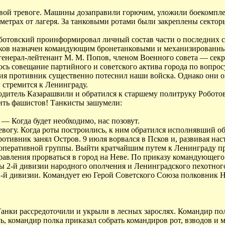
оевой тревоге. Машины дозаправили горючим, уложили боекомпл
ометрах от лагеря. За танковыми ротами были закреплены секто
оботовский проинформировал личный состав части о последних 
ников назначен командующим бронетанковыми и механизированн
нерал-лейтенант М. М. Попов, членом Военного совета — секре
сь совещание партийного и советского актива города по вопро
ения противник существенно потеснил наши войска. Однако они 
 стремится к Ленинграду.
одитель Казарашвили и обратился к старшему политруку Робото
бить фашистов! Танкисты зашумели:
— Когда будет необходимо, нас позовут.
евогу. Когда роты построились, к ним обратился исполнявший о
тивник занял Остров. 9 июля ворвался в Псков и, развивая на
 оперативной группы. Выйти кратчайшим путем к Ленинграду пр
правления прорваться в город на Неве. По приказу командующе
ны 2-й дивизии народного ополчения и Ленинградского пехотно
2-й дивизии. Командует ею Герой Советского Союза полковник
Танки рассредоточили и укрыли в лесных зарослях. Командир по
, командир полка приказал собрать командиров рот, взводов и 