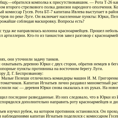
общу,—обратился комполка к присутствовавшим. — Рота Т-26 кап
ном второго стрелкового полка дивизии народного ополчения. 
й комиссар Гусев. Рота БТ-7 капитана Ивлева выступает в район
тров по реке Луге. Он включает населенные пункты: Юрки, Пел
трожайше соблюдая маскировку. Вопросы есть?
с туда же направлялась колонна красноармейцев. Прошел небол
 артиллерии. Кто-то из танкистов завел разговор с красноармей
х, они уточнили задачу танков.
 охватывать деревню Юрки с двух сторон, обратив немцев в бегс
опорные пункты противника на восточном берегу Луги.
у Д. Г. Беспрозванову:
 Малые Пелеши отличились командиры машин И. М. Григоренко, И
томатчиков. Капитан Игнатьев лично раздавил минометный расче
еснили нас — деревня Юрки снова оказалась в их руках. На нов
ил последние разведданные. Из них следовало, что в Юрки из И
аспорядился дополнительно направить роту красноармейцев и д
ьев изучил рубеж, на котором противник остановился. Он прох
 наблюдениями капитан Игнатьев поделился с комиссаром Гусев