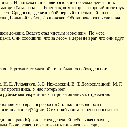
итана Игнатьева направляется в район боевых действий к
Командир батальона — Лупенков, комиссар — старший политрук
 села Среднего, где ведет бой первый стрелковый полк.
еши, Большой Сабск, Ивановское. Обстановка очень сложная.
ьшой дождик. Воздух стал чистым и звонким. По мере
цами. Они сообщили, что за лесом в деревне враг, что они идут
тво. В результате удачной атаки были освобождены от
. Е. Лукьянчук, 3. Б. Иржавский, В. Т. Домосилецкий, М. Г.
т противника. У нас потерь нет.
ом рубеже мы закрепились и приготовились к отражению
вановского враг перебросил 5 танков и около роты
ивизион артилле[75]рии. С их прибытием решено попытаться
одил по краю Юрков. Перед деревней небольшая поляна,
ым. Было решено организовать танковую разведку.