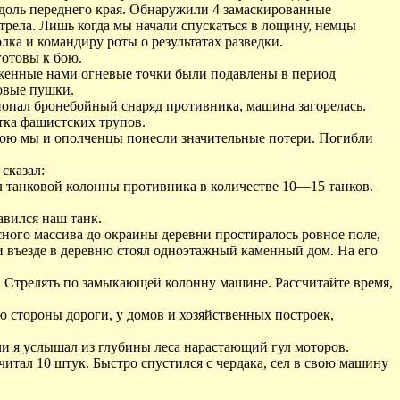
вдоль переднего края. Обнаружили 4 замаскированные
трела. Лишь когда мы начали спускаться в лощину, немцы
ка и командиру роты о результатах разведки.
готовы к бою.
уженные нами огневые точки были подавлены в период
овые пушки.
попал бронебойный снаряд противника, машина загорелась.
тка фашистских трупов.
 бою мы и ополченцы понесли значительные потери. Погибли
сказал:
л танковой колонны противника в количестве 10—15 танков.
авился наш танк.
сного массива до окраины деревни простиралось ровное поле,
и въезде в деревню стоял одноэтажный каменный дом. На его
. Стрелять по замыкающей колонну машине. Рассчитайте время,
ю стороны дороги, у домов и хозяйственных построек,
чи я услышал из глубины леса нарастающий гул моторов.
читал 10 штук. Быстро спустился с чердака, сел в свою машину