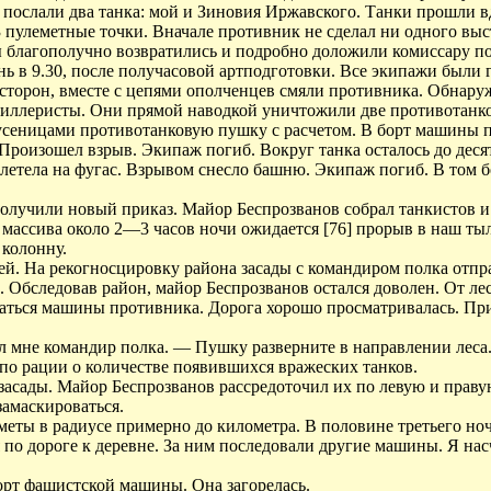
е послали два танка: мой и Зиновия Иржавского. Танки прошли 
3 пулеметные точки. Вначале противник не сделал ни одного выс
благополучно возвратились и подробно доложили комиссару пол
ь в 9.30, после получасовой артподготовки. Все экипажи были 
 сторон, вместе с цепями ополченцев смяли противника. Обнар
ртиллеристы. Они прямой наводкой уничтожили две противотанк
гусеницами противотанковую пушку с расчетом. В борт машины 
роизошел взрыв. Экипаж погиб. Вокруг танка осталось до деся
налетела на фугас. Взрывом снесло башню. Экипаж погиб. В том
олучили новый приказ. Майор Беспрозванов собрал танкистов и 
массива около 2—3 часов ночи ожидается [76] прорыв в наш ты
 колонну.
ей. На рекогносцировку района засады с командиром полка отпр
 Обследовав район, майор Беспрозванов остался доволен. От ле
гаться машины противника. Дорога хорошо просматривалась. Пр
л мне командир полка. — Пушку разверните в направлении леса
 по рации о количестве появившихся вражеских танков.
засады. Майор Беспрозванов рассредоточил их по левую и праву
замаскироваться.
меты в радиусе примерно до километра. В половине третьего но
 по дороге к деревне. За ним последовали другие машины. Я нас
.
орт фашистской машины. Она загорелась.